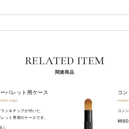
使いください。
キオリン、サクシノイルアテロコラーゲン（すべて保湿成分）、塩化Ca、塩化Mg、塩化Na、
とり、気になる部分になじませてください。
ピタッと密着し、まるで素肌のようにカバーできます。
「Ａ：ニュアンスグロウ」をのせることで、ツヤ感を演出できます
チコン、トリエチルヘキサノイン、シリカ、合成ワックス、セルロ
チコン、セスキイソステアリン酸ソルビタン、加水分解コンキオリ
、塩化Ｍｇ、グリチルリチン酸２Ｋ、テトラヘキシルデカン酸アス
グルタミン酸ジ（フィトステリル／オクチルドデシル）、カルナウ
RELATED ITEM
ゲンジメチコン、ＢＧ、ペンチレングリコール、水、リン酸Ｋ、リ
ルシラン、水酸化Ａｌ
関連商品
ラーパレット用ケース
コン
ette case
conce
ブラシ＆チップが付いた、
コン
パレット専用のケースです。
¥660
込）