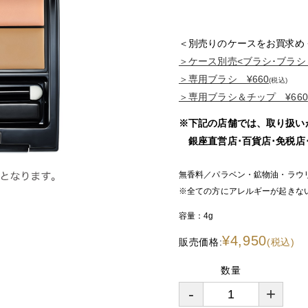
＜別売りのケースをお買求め
＞ケース別売<ブラシ･ブラシ＆
＞専用ブラシ ¥660
(税込)
＞専用ブラシ＆チップ ¥660
※下記の店舗では、取り扱い
銀座直営店･百貨店･免税店･N
無香料／パラベン・鉱物油・ラウ
※全ての方にアレルギーが起きな
容量：
4g
¥4,950
販売価格:
(税込)
数量
-
+