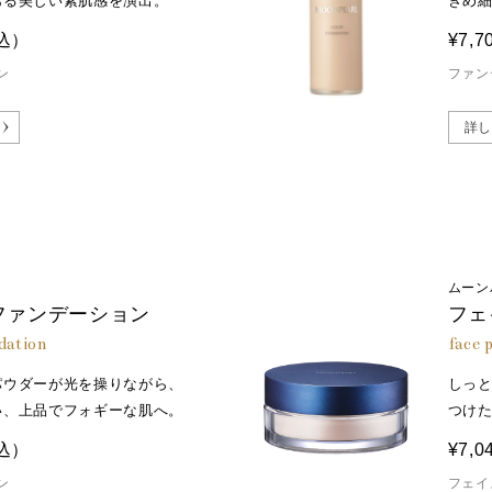
ある美しい素肌感を演出。
きめ
込）
¥7,7
ン
ファン
詳し
ムーン
ファンデーション
フェ
dation
face 
パウダーが光を操りながら、
しっ
い、上品でフォギーな肌へ。
つけ
込）
¥7,0
ン
フェイ