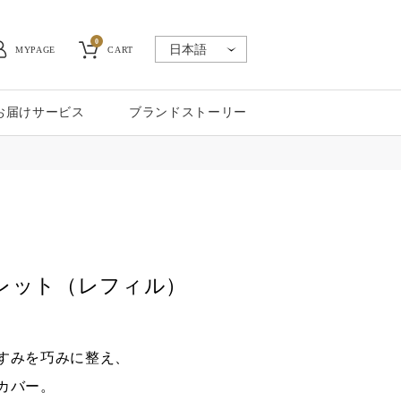
0
MYPAGE
CART
お届けサービス
ブランドストーリー
レット（レフィル）
すみを巧みに整え、
カバー。