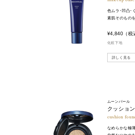
色ムラ･凹凸･
素肌そのもの
¥4,840
（税
化粧下地
詳しく見る
ムーンパール
クッション
cushion foun
なめらかな極