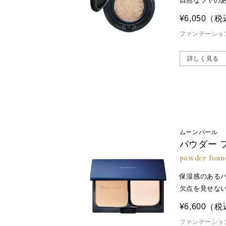
自然なツヤの
¥6,050
（税
ファンデーショ
詳しく見る
ムーンパール
パウダー 
powder foun
保湿感のある
欠点を見せな
¥6,600
（税
ファンデーショ