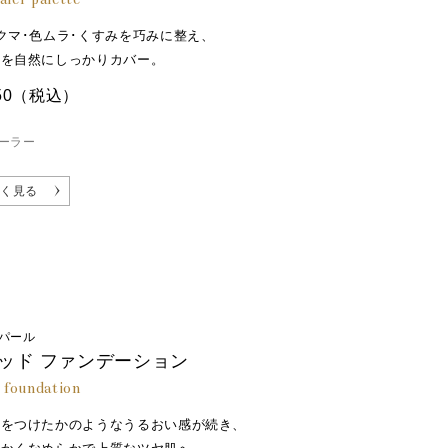
クマ･色ムラ･くすみを巧みに整え、
みを自然にしっかりカバー。
50
（税込）
ーラー
く見る
パール
ッド ファンデーション
d foundation
液をつけたかのようなうるおい感が続き、