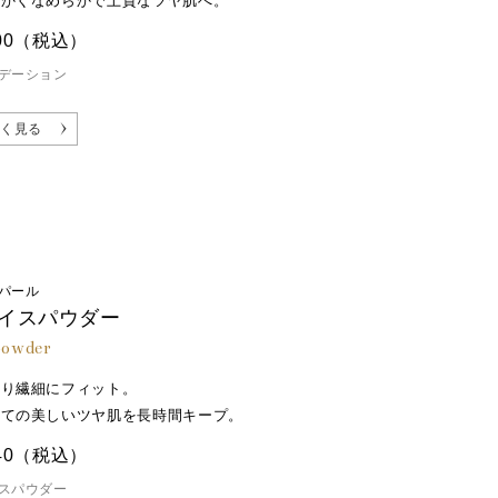
細かくなめらかで上質なツヤ肌へ。
00
（税込）
デーション
く見る
パール
イスパウダー
powder
とり繊細にフィット。
たての美しいツヤ肌を長時間キープ。
40
（税込）
スパウダー