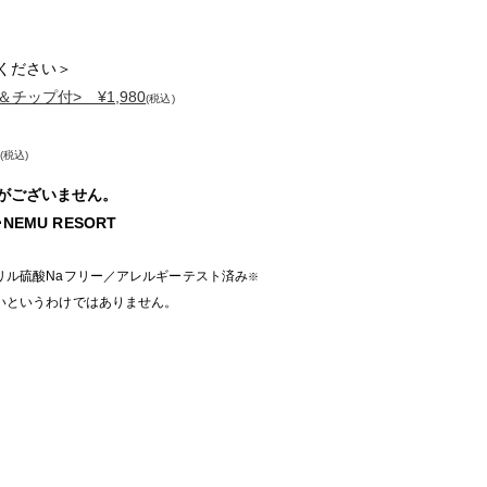
ください＞
チップ付> ¥1,980
(税込)
(税込)
がございません。
EMU RESORT
リル硫酸Naフリー／アレルギーテスト済み
※
いというわけではありません。