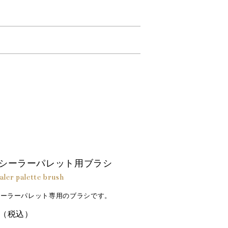
塩化鉄（すべて整肌成分）
。
ース、ヘキサヒドロキシステアリン酸ジペ
ン、サクシノイルアテロコラーゲン、炭酸
コルビル、トコフェロール、ヒアルロン酸
バロウ、合成フルオロフロゴパイト、トリ
ン酸２Ｎａ、（＋／－）酸化チタン、マイ
シーラーパレット用ブラシ
aler palette brush
シーラーパレット専用のブラシです。
（税込）