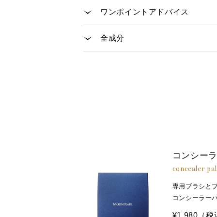
ファンデーションの前かあとにお
※1 炭酸Ca（皮膚調整剤） ※2 加水分解コン
ワンポイントアドバイス
指、ブラシまたはチップで適量を
体温で温めながらつけると、肌に
全成分
コンシーラーでカバーしたあとに
イソノナン酸イソトリデシル、ジメ
ンタエリスリチル、ジフェニルジメ
Ｃａ、塩化Ｃａ、塩化鉄、塩化Ｎａ
Ｎａ、マコンブエキス、ラウロイル
メチルシロキシケイ酸、ハイドロ
カ、酸化鉄、トリエトキシカプリリ
コンシー
concealer pal
専用ブラシと
コンシーラー
¥1,980
（税