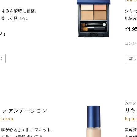
くすみを瞬時に補整。
シミ･
を美しく見せる。
肌悩
¥4,9
込）
コンシ
詳し
ムーン
 ファンデーション
リキ
dation
liqui
薄膜が心地よく肌にフィット。
美容