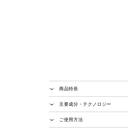
商品特長
シミ・クマ・色ムラ・くすみをな
主要成分・テクノロジー
気になるポイントにつややかに溶
薄くのばすことも重ねることもで
「パールバテライト
」が肌の
※1
ご使用方法
「パールリフレクトパウダーBP
※