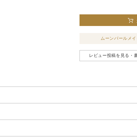
ムーンパールメイ
レビュー投稿を見る・
めらかに整え、肌悩みを自然にカバーするコンシーラーパレットで
け込むようになじみ、つけたての美しい質感が続きます。
き、カバーカを自由に調整できます。
凹凸を補正し、肌表面の細かな凹凸や小ジワを目立たなくします。
」が光の反射効果で、ツヤ･血色感･立体感･透明感のある肌を演出
2