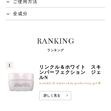
ご使用方法
」が、天性の保水力で、肌のうるおいを保ちま
※1
導きます。
す。
5mmくらいくり出し、唇に直接2～3回重ね塗りをし
全成分
なめらかなつけ心地で唇にしっとりとなじみ、うる
て、唇を重ね合わせるようになじませてください。
みずみずしい唇に導く、独自の「モイスチャーラッ
おいをしっかりキープします。
リンゴ酸ジイソステアリル、ポリブテン、トリ（カプリ
プ処方」を採用しました。
お手持ちの口紅などのリップ系アイテムの下地とし
ル酸／カプリン酸）グリセリル、スクワラン、トリイソ
「レチノール誘導体
」、「ヒアルロン酸
」、
てもご使用いただけます。
※2
※3
ステアリン酸ポリグリセリル－２、ヒマシ油、合成ワッ
「ビタミンE
」がふっくらとハリ感のある唇に導
RANKING
クス、コメヌカ油、イソステアリン酸水添ヒマシ油、ダ
※4
きます。
イマージリノール酸水添ヒマシ油、ミツロウ、（エチレ
ン／プロピレン）コポリマー、マカデミア種子油、加水
ランキング
デリケートな唇のために、「6種類のボタニカルオイ
分解コンキオリン、サクシノイルアテロコラーゲン、ア
ル
」をブレンドしました。
※5
ボカド油、オリーブ果実油、β-カロチン、グリチルレチ
1
ン酸ステアリル、コーン油、トコフェロール、パルミチ
リンクル＆ホワイト スキ
※1:加水分解コンキオリン(保湿成分) ※2:パルミチン酸レチノール(整肌成
ン酸エチルヘキシル、パルミチン酸レチノール、ヒアル
ンパーフェクション ジェ
分) ※3:ヒアルロン酸Na(保湿成分) ※4:トコフェロール(保湿成分) ※5:アボ
ルN
ロン酸Ｎａ、ＢＧ、ヒマワリ種子ロウ、ブドウ種子油、
カド油、オリーブ油、コメヌカ油、ブドウ種子油、マカデミアナッツ油、ロ
ラウロイルグルタミン酸ジ（フィトステリル／オクチル
wrinkle & white skin perfection gel N
ーズヒップ油(保湿成分)
ドデシル）、カニナバラ果実油、ローヤルゼリーエキ
ス、ジメチルシリル化シリカ、ペンチレングリコール、
詳しく見る
水、タルク、リン酸2Ｎａ、リン酸K、ジパルミチン酸ア
スコルビル、（+/-）酸化チタン、赤201、赤104
（1）、水酸化AI、赤202、黄4