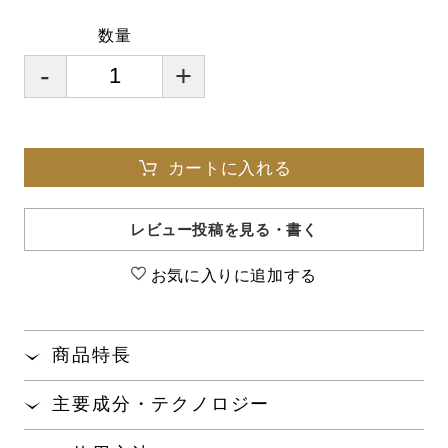
数量
-
+
カートに入れる
レビュー投稿を見る・書く
お気に入りに追加する
商品特長
ほんのりピンク色に発色し、唇にさりげなく血色感
主要成分・テクノロジー
を与えくすみをカバーします。
真珠層から抽出したアミノ酸「パールコンキオリン
®
唇の荒れ･乾燥を防ぎ、ふっくらとハリ感のある唇に