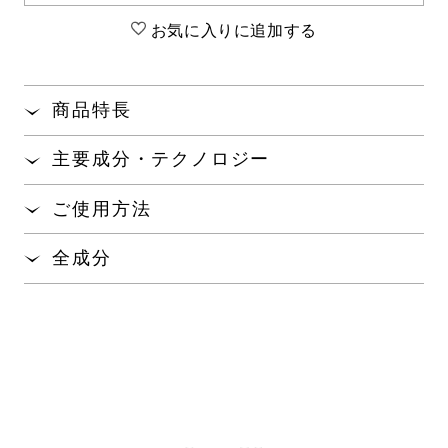
お気に入りに追加する
商品特長
シワ改善効果が認められた独自の有効成分「純粋ナ
主要成分・テクノロジー
イアシンアミド
」を配合した『薬用シワ改善クリ
※1
ーム』です。
独自のシワ改善有効成分「純粋ナイアシンアミド
※
ご使用方法
」が表皮と真皮にアプローチして、シワを改善しま
1
紫外線や加齢によるシワ発生メカニズムに着目した
す。
朝と夜のお手入れの最後に、適量（真珠小粒1~2粒
「セイヨウハッカエキス
」「シークワーサーエキ
※2
全成分
分）を手に取り、目元口元などシワが気になる部分
ス
」を新たに配合しました。
※3
独自の浸透システム「リンクルアプローチシステム
にやさしくすりこむようになじませてください。
【有効成分】ナイアシンアミドSP
Ⅱ」を採用。保湿成分が角層を柔軟にしながら、有
光を操る「スムースリフレクションフォーミュラ
※
効成分の浸透をサポートします。
」を採用。くすみ
、クマ、凹凸を自然にソフトフ
4
※5
【その他の成分】
独自の処方技術「ストレッチアップ処方Ⅱ」を採
ォーカスして目立たせません。
〈その他の成分〉加水分解コンキオリン液、サクシニル
用。肌表面に皮膜を形成し、ハリとボリュームのあ
アテロコラーゲン液、Ｎ－アセチル－Ｌ－ヒドロキシプ
なめらかでコクのあるクリームが肌にしっかりとな
る肌をサポートします。
ロリン、チンピエキス、セイヨウハッカエキス、海藻エ
じみ、ピンと膜を張ったように肌に密着。有効成分
キス（１）、テトラ２－エチルヘキサン酸ペンタエリト
真珠層から抽出したアミノ酸「パールコンキオリン
をしっかりと肌に届けます。
®
リット、トリメチルグリシン、Ｎ－ラウロイル－Ｌ－グ