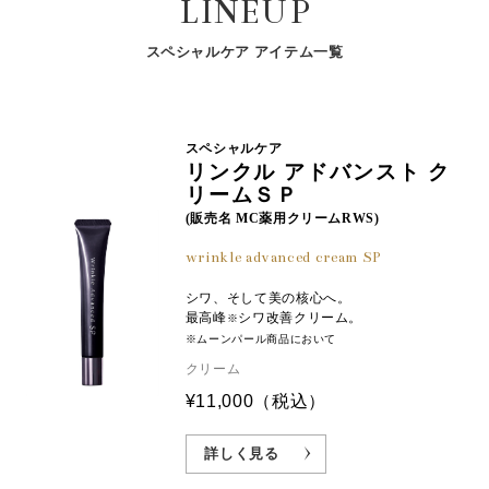
LINEUP
」が、天性の保水力で、肌のうるおいを保ちま
※2
ルタミン酸ジ（フィトステリル・ベヘニル・２－オクチ
※1:シワ改善有効成分 ナイアシンアミドSP ※2:湿潤剤 ※3:チンピエキス
す。
ルドデシル）、ヒアルロン酸ナトリウム（２）、濃グリ
(湿潤剤) ※4:酸化チタン(基剤)、メチルシロキサン網状重合体(基剤) ※5:
スペシャルケア アイテム一覧
セリン、シュガースクワラン、油溶性カロットエキス、
真珠を育むアコヤ貝から抽出した「パールコラーゲ
乾燥による
重質流動イソパラフィン、ポリオキシブチレンポリオキ
ン
」が、肌を包み込むようにうるおいを保持し
®※3
シエチレンポリオキシプロピレンメチルグルコシド（４
ます。
Ｂ．Ｏ．）（２９Ｅ．Ｏ．）（９Ｐ．Ｏ．）、プルラ
スペシャルケア
海のハーブとも呼ばれる海藻＜ヒバマタ＞から抽出
ン、天然ビタミンＥ、１，３－ブチレングリコール、ｄ
リンクル アドバンスト ク
した独自のエキス「マリンハーブエキスＭＰ
」
※4
－δ－トコフェロール、モノステアリン酸ポリオキシエ
リームＳＰ
が、弾むような質感へ導きます。
チレンソルビタン、精製水、トリメチルシロキシケイ
(販売名 MC薬用クリームRWS)
酸、メチルシロキサン網状重合体、１，２－ペンタンジ
植物成分「セイヨウハッカエキス
」が、肌をうる
※5
wrinkle advanced cream SP
オール、ヘキサオキシステアリン酸ジペンタエリトリッ
おいとハリ感で満たします。
ト、ポリエチレングリコール４０００、１，３－プロパ
シワ、そして美の核心へ。
ンジオール、バチルアルコール、ベヘニルアルコール、
最高峰
シワ改善クリーム。
※
メチルポリシロキサン、ケイ酸アルミニウムマグネシウ
※1:シワ改善有効成分 ナイアシンアミドSP ※2:加水分解コンキオリン液
※ムーンパール商品において
ム、ステアリン酸、水素添加大豆リン脂質、ヒドロキシ
(保湿成分) ※3:サクシニルアテロコラーゲン液(保湿成分) ※4:海藻エキス
クリーム
エチルセルロース、大豆油、キサンタンガム、Ｌ－アル
（1） ※5:湿潤剤
¥11,000
（税込）
ギニン、酸化アルミニウム、酸化チタン、無水ケイ酸、
リン酸一水素ナトリウム、リン酸二水素カリウム、リン
詳しく見る
酸二水素ナトリウム、フェノキシエタノール