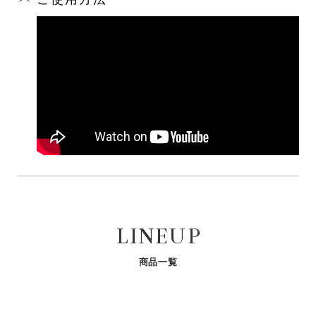
ル、ジグリセリン、ダイマージリノール酸（フィトステ
うるおいを与え、乾燥による小ジワを目立たなくし
真珠を育むアコヤ貝から抽出した「浸透型パールコ
リル／イソステアリル／セチル／ステアリル／ベヘニ
、もっちりとしたハリ肌に導きます。
ラーゲン
」や「パールコラーゲン
」が、肌を
※4
®※3
®※4
ル）、ステアリン酸ポリグリセリル－１０、ラウロイル
包み込むようにうるおいを保持します。
グルタミン酸ジ（オクチルドデシル／フィトステリル／
ベヘニル）、ペンチレングリコール、加水分解コンキオ
真珠層から抽出したアミノ酸「パールコンキオリン
※1:加水分解真珠貝足糸エキス（整肌成分) ※2:加水分解コラーゲン（保湿成
®
リン、サクシノイルアテロコラーゲン、加水分解真珠貝
」が、天性の保水力で、肌のうるおいを保ちま
分） ※3:整肌成分 ※4効能評価試験済み
※5
足糸エキス、マコンブエキス、加水分解コラーゲン、ベ
す。
タイン、スクワラン、ヘキサヒドロキシステアリン酸ジ
独自に抽出した海洋由来成分の「ワカメエキス
」
※6
ペンタエリスリチル、グリコシルトレハロース、水添レ
が、もっちりと弾むような肌に整えます。
シチン、ベヘニルアルコール、加水分解水添デンプン、
プルラン、ジメチコン、グリチルレチン酸ステアリル、
海洋由来成分の「マコンブエキス
」が、うるおい
※7
ダイズ油、スフィンゴ糖脂質、アセチルヒドロキシプロ
を与えることで肌の黄ぐすみ
を明るい印象へ導く
※8
リン、リノール酸エチル、トリ（カプリル酸／カプリン
とともに、内側
から光を放つような透明感のある
※2
酸）グリセリル、ヒアルロン酸Ｎａ、ワカメエキス、水
美しい肌へと導きます。
添レチノール、ニンジン根エキス、（ＰＰＧ－５１／Ｓ
LINEUP
ＭＤＩ）コポリマー、アルギニン、（アクリレーツ／ア
オリジナル技術「ナノテックカプセル‐VEA-L
」が
※9
クリル酸アルキル（Ｃ１０－３０））クロスポリマー、
肌のくすみ
にうるおいを与えることで、透明感の
※8
商品一覧
トコフェロール、ヒドロキシエチルセルロース、リン酸
ある肌へ導きます。
２Ｎａ、リン酸Ｋ、ポリソルベート６０、リン酸Ｎａ
オリジナル技術「ラメララッピング処方
」がうる
※10
おいとハリのある肌へ導きます。