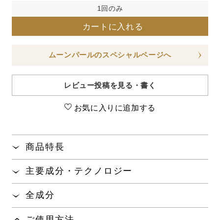
1回のみ
カートに入れる
ムーンパールのスペシャルページへ
レビュー投稿を見る・書く
お気に入りに追加する
商品特長
新独自成分「パールシルク
」や独自成分「浸透
®※1
主要成分・テクノロジー
型パールコラーゲン
」や新配合成分「ワカメエ
®※2
キス
」などの美容成分を配合したハリ美容液で
真珠を育むアコヤガイの足糸から抽出したアミノ酸
※3
全成分
「パールシルク
」が、土台
からハリのある肌
す。
®※1
※2
を支えます。
水、グリセリン、ＢＧ、プロパンジオール、エタノー
やわらかくなめらかなテクスチャーの美容液が肌に
ご使用方法