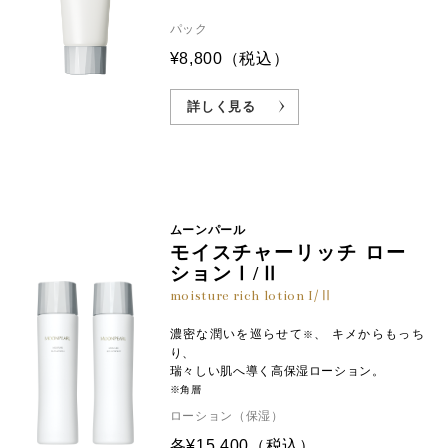
パック
¥8,800
（税込）
詳しく見る
ムーンパール
モイスチャーリッチ ロー
ションⅠ/Ⅱ
moisture rich lotion I/Ⅱ
濃密な潤いを巡らせて
、 キメからもっち
※
り、
瑞々しい肌へ導く高保湿ローション。
※角層
ローション（保湿）
各¥15,400
（税込）