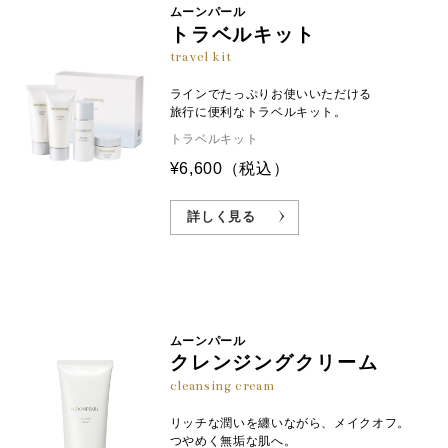
ムーンパール
トラベルキット
travel kit
※1:加水分解真珠貝足糸エキス（整肌成分） ※2:角層 ※3:加水分解コラーゲ
ン（保湿成分） ※5:サクシノイルアテロコラーゲン（保湿成分） ※6:整肌成
ラインでたっぷりお使いいただける
分 ※7:保湿成分 ※8:乾燥によるくすみ ※9:リノール酸エチル（整肌成分）や
旅行に便利なトラベルキット。
水添レチノール（整肌成分）などを内包した微粒子カプセル ※10:ラウロイル
トラベルキット
グルタミン酸ジ（オクチルドデシル／フィトステリル／ベヘニル）（保湿成
¥6,600
（税込）
分）、ダイマージリノール酸（フィトステリル／イソステアリル／セチル／
ステアリル／ベヘニル）（保湿成分）、プルラン（保湿成分）
詳しく見る
ムーンパール
クレンジングクリーム
cleansing cream
リッチな潤いを纏いながら、メイクオフ。
つやめく無垢な肌へ。