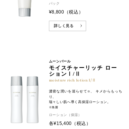
パック
¥8,800
（税込）
詳しく見る
ムーンパール
モイスチャーリッチ ロー
ションⅠ/Ⅱ
moisture rich lotion I/Ⅱ
濃密な潤いを巡らせて
、 キメからもっち
※
り、
瑞々しい肌へ導く高保湿ローション。
※角層
ローション（保湿）
各¥15,400
（税込）