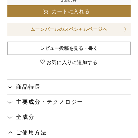
1回のみ
カートに入れる
ムーンパールのスペシャルページへ
レビュー投稿を見る・書く
お気に入りに追加する
商品特長
とろけるように肌になじみ、うるおいで包み込むた
主要成分・テクノロジー
め、翌朝までハリとうるおいが持続する保湿クリー
ムです。
真珠層から抽出したアミノ酸「パールコンキオリン
®
全成分
」が、天性の保水力で、肌のうるおいを保ちま
※1
新独自技術「ナノCLC-Nエマルション
」により、
※1
す。
水、グリセリン、スクワラン、ＢＧ、テトラエチルヘキ
美容成分
が肌に浸透
するとともに、うるおい膜
※1
※2
ご使用方法
サン酸ペンタエリスリチル、ベタイン、ラウロイルグル
形成により水分蒸散を防ぎ、肌のバリア機能をサポ