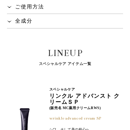
と落とします。
真珠層から抽出したアミノ酸「パールコンキオリン
®
ご使用方法
」が、天性の保水力で、肌のうるおいを保ちま
※1
さらっとしたべたつかない使用感で、メイク落とし
す。
キャップをきちんと閉めた状態で、ボトルをよく振
後の乾燥しやすい目もとのうるおいを保ちます。
全成分
って２層を混ぜ合わせてください。
海洋由来成分の「マコンブエキス
」が、うるおい
※2
※水添ポリイソブテン（エモリエント成分）、スクワラン（エモリエント成
水、水添ポリイソブテン、ＢＧ、ソルビトール、ペンチ
適量をコットンに含ませ、目もと・口もとになじま
を与えることで肌の黄ぐすみ
を明るい印象へ導く
※3
分）、イソステアリン酸ＰＥＧ－１５グリセリル（乳化剤）
レングリコール、加水分解コンキオリン、スクワラン、
せ、やさしくふきとってください。
とともに、内側
から光を放つような透明感のある
※4
グリチルリチン酸２Ｋ、マコンブエキス、イソステアリ
美しい肌へと導きます。
LINEUP
ン酸ＰＥＧ－１５グリセリル、塩化Ｎａ、クエン酸Ｎ
ａ、トコフェロール、クエン酸、フェノキシエタノール
※1:加水分解コンキオリン(保湿成分) 2:保湿成分 3:古い角層や汚れによるく
スペシャルケア アイテム一覧
すみ 4:角層
スペシャルケア
リンクル アドバンスト ク
リームＳＰ
(販売名 MC薬用クリームRWS)
wrinkle advanced cream SP
シワ、そして美の核心へ。