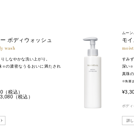
ムーン
ー ボディウォッシュ
モイ
dy wash
moist
とりしなやかな洗い上がり。
すみ
珠
の濃密なうるおいに満たされ
深い
※
※
真珠
※角層
0
（税込）
¥3,3
,080
（税込）
ボディ
詳し