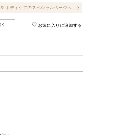
 & ボディケアのスペシャルページへ
書く
お気に入りに追加する
ステアリン酸グリコール、ヒドロキシアル
コンキオリン-２、オオバナサルスベリ葉エ
１０、トコフェロール、コカミドメチルＭＥ
ル、塩化Ｎａ、クエン酸、ココイルグルタミ
ＰＧ、フェノキシエタノール