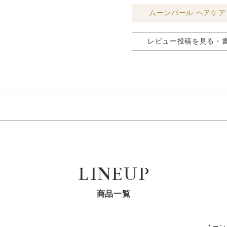
ムーンパール ヘアケア
レビュー投稿を見る・
シャンプー
ラウレス硫酸Ｎａ、ココアンホ酢酸Ｎａ、イソペンチルジオール、ジ
チルサルコシン、香料、加水分解コンキオリン、カチオン化加水分解
酸２Ｋ、サガラメエキス、クオタニウム-３３、ポリクオタニウム-
LINEUP
０、シクロヘキサン-１，４-ジカルボン酸ビスエトキシジグリコー
、エチドロン酸、ＥＤＴＡ-３Ｎａ、リン酸、エタノール、ＢＧ、Ｄ
商品一覧
トリートメント