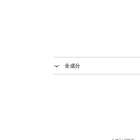
全成分
ムーンパール モイスチャー ヘア
水、ラウレス-４カルボン酸Ｎａ、
キル（Ｃ１２-１４）ヒドロキシエ
キス、クレアチン、グリチルリチン
Ａ、ラウリン酸ポリグリセリル-１
ン酸ＴＥＡ、硫酸Ｎａ、サリチル酸
ムーンパール モイスチャー ヘア