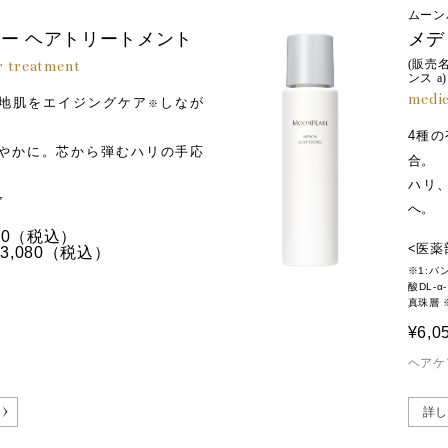
ムーン
ー ヘアトリートメント
メデ
r treatment
(販売
ンス a)
medic
地肌をエイジングケア
しなが
※
4種
やかに。芯から弾むハリの手応
合。
ハリ
ア
へ。
0
（税込）
<医薬
,080
（税込）
※1:
酸DL-
真珠層 
¥6,0
ヘアケ
詳し