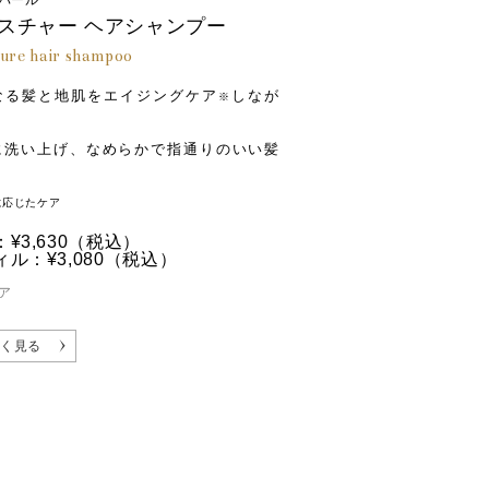
パール
ド、香料、セタノール、加水分解コンキオ
スチャー ヘアシャンプー
）グリセリル、ダイマージリノール酸ダイ
ure hair shampoo
アチン、ＢＧ、トコフェロール、ヒドロキ
なる髪と地肌をエイジングケア
しなが
カプリリルエーテル、ポリクオタニウム－
※
、リン酸Ｎａ、フェノキシエタノール
に洗い上げ、なめらかで指通りのいい髪
に応じたケア
ルタウリンＮａ、ジステアリン酸グリコー
¥3,630
（税込）
解水添デンプン、グリチルリチン酸２Ｋ、
ル：¥3,080
（税込）
ン酸ジ（フィトステリル／オクチルドデシ
ア
エン酸、塩化Ｎａ、ポリクオタニウム－１
ェノキシエタノール
く見る