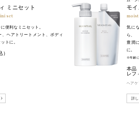
ムーン
ール、水添ポリデセン、ステアロキシプロピルトリモニウムクロリ
ィ ミニセット
モイ
リン－２、グリチルリチン酸２Ｋ、トリ（カプリル酸／カプリン酸
ni set
moist
ツ脂肪酸フィトステリル、サガラメエキス、ユズ果実エキス、クレ
ーに便利なミニセット。
気に
ルタミン酸ジ（フィトステリル／オクチルドデシル）、ＰＰＧ－３
ー、ヘアトリートメント、ボディ
ら、
ンチルジオール、ＤＰＧ、乳酸、ポリソルベート-60、リン酸２Ｎａ
セットに。
豊潤
に。
込）
ィウォッシュ
※年齢
ス硫酸Ｎａ、ラウリルベタイン、プロパンジオール、ココイルメチ
本品：
サクシノイルアテロコラーゲン、グリコシルトレハロース、加水分
レフィ
レイン酸ＰＥＧ－１２０メチルグルコース、ラウロイルグルタミ
ヘアケ
、コカミドメチルＭＥＡ、ＰＥＧ－１４Ｍ、ＥＤＴＡ－２Ｎａ、ク
リン酸、水酸化Ａｌ、トコフェロール、リン酸２Ｎａ、リン酸Ｋ、フ
詳し