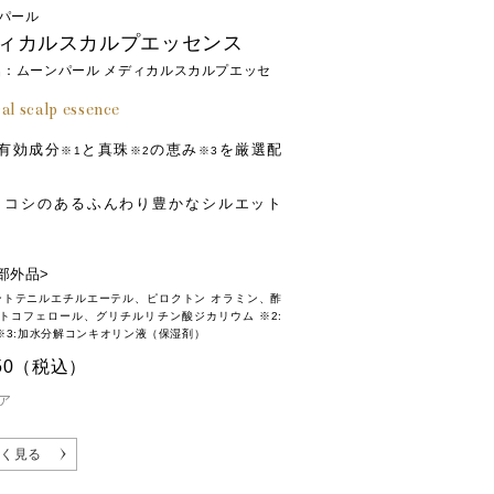
パール
ィカルスカルプエッセンス
名：ムーンパール メディカルスカルプエッセ
al scalp essence
の有効成分
と真珠
の恵み
を厳選配
※1
※2
※3
、コシのあるふんわり豊かなシルエット
部外品>
パントテニルエチルエーテル、ピロクトン オラミン、酢
α-トコフェロール、グリチルリチン酸ジカリウム ※2:
※3:加水分解コンキオリン液（保湿剤）
50
（税込）
ア
く見る