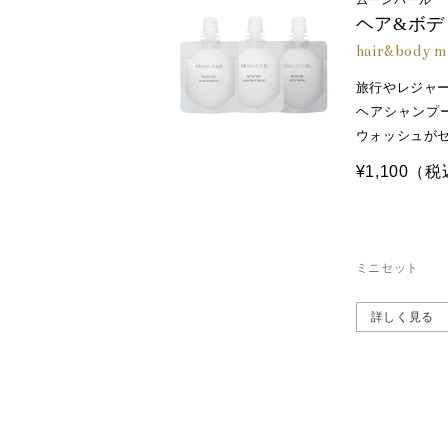
ムーンパール
水、グリセリン、ステアリルアルコ
ヘア&ボデ
リン、カチオン化加水分解コンキオ
hair&body mi
マージリノレイル、マカデミアナッ
旅行やレジャ
シエチルセルロース、ラウロイルグ
ヘアシャンプ
１０、クオタニウム－３３、イソペ
ウォッシュが
¥1,100
（税
ムーンパール モイスチャー ボデ
水、ココイルグリシンＫ、ラウレ
ル、香料、加水分解コンキオリン、
サガラメエキス、ベタイン、ジオ
ミニセット
ル）、ＢＧ、ペンチレングリコール
０、硫酸Ｎａ、ＥＤＴＡ－３Ｎａ、
詳しく見る