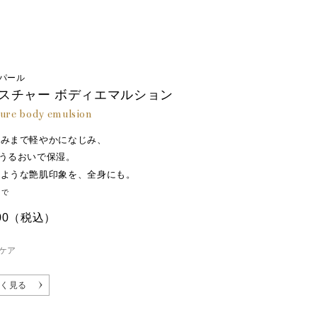
パール
スチャー ボディエマルション
ure body emulsion
ずみまで軽やかになじみ、
うるおいで保湿。
のような艶肌印象を、全身にも。
まで
00
（税込）
ケア
く見る