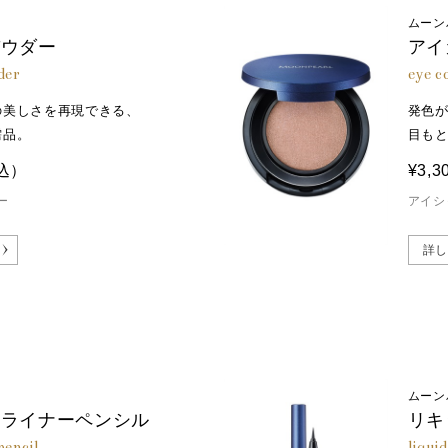
ムーン
パウダー
アイ
der
eye c
の美しさを再現できる、
発色
需品。
目も
込）
¥3,3
ー
アイシ
詳し
ムーン
イライナーペンシル
リキ
pencil
liquid