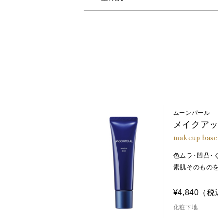
水、メチルトリメチコン、ジメチコ
ル、酸化チタン、ネオペンタン酸イ
サン二酸）グリセリル、加水分解コ
ａ、塩化Ｍｇ、グリチルリチン酸２
ルグルタミン酸ジ（フィトステリル
ト、合成フルオロフロゴパイト、酸
リマー、シリカ、水酸化Ａｌ、ステ
ン、トリメチルシロキシケイ酸、Ｐ
ムーンパール
コール、メチコン、リン酸Ｋ、リン
メイクア
makeup base
色ムラ･凹凸･
素肌そのもの
¥4,840
（税
化粧下地