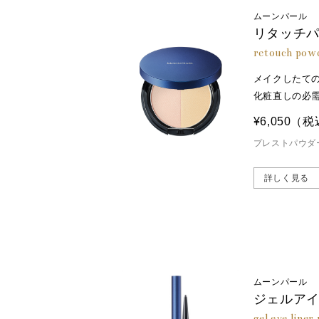
ムーンパール
リタッチ
retouch pow
メイクしたて
化粧直しの必
¥6,050
（税
プレストパウダ
詳しく見る
ムーンパール
ジェルア
gel eye liner 