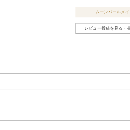
ムーンパールメイ
レビュー投稿を見る・
カバーし、美しい素肌のようにワントーン明るいきめ細かい肌に仕
で、軽やかに肌に溶け込むようになじみます。
デーションの仕上がりを一段と美しく引き立てます。
凹凸を補正し、肌表面の細かな凹凸や小ジワを目立たなくします。
」が肌のうるおいを守り、化粧くずれを防ぎます。
の高い皮膜形成成分と、化粧くずれを防ぐスキンケア成分を組み合
整えたあと、指先に適量（真珠1粒分）をとり、顔全体にムラなくな
クのヨレにつながるため、肌を薄いヴェールで包むように、優しく
パタイト（皮脂吸着成分）