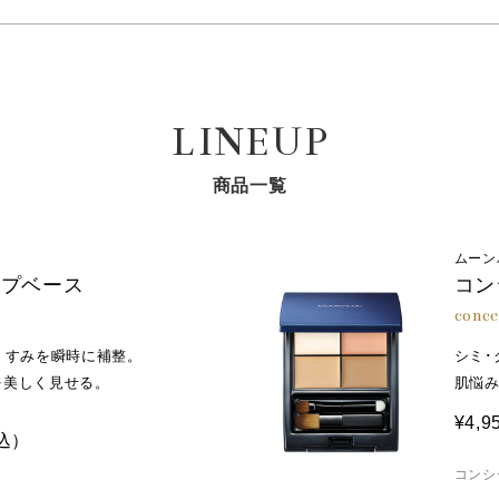
ン、グリセリン、ＢＧ、メトキシケイヒ酸エチルヘキシル、ポリメ
ソデシル、酸化亜鉛、エタノール、ＰＥＧ－９ポリジメチルシロキ
ンキオリン、サクシノイルアテロコラーゲン、ヒドロキシアパタイ
Ｋ、テトラヘキシルデカン酸アスコルビル、トコフェロール、ヒア
LINEUP
／オクチルドデシル）、ＥＤＴＡ－２Ｎａ、エリスリトール、キシ
化鉄、ジエチルアミノヒドロキシベンゾイル安息香酸ヘキシル、（
商品一覧
アリン酸、ステアリン酸Ｍｇ、ステアロイルグルタミン酸２Ｎａ、
ＥＧ－１０ジメチコン、ビスエチルヘキシルオキシフェノールメト
ムーン
酸２Ｎａ、フェノキシエタノール
ップベース
コン
conce
くすみを瞬時に補整。
シミ･
を美しく見せる。
肌悩
¥4,9
込）
コンシ