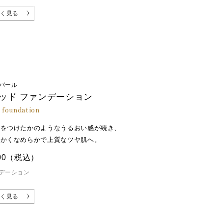
く見る
パール
ッド ファンデーション
d foundation
液をつけたかのようなうるおい感が続き、
細かくなめらかで上質なツヤ肌へ。
00
（税込）
デーション
く見る