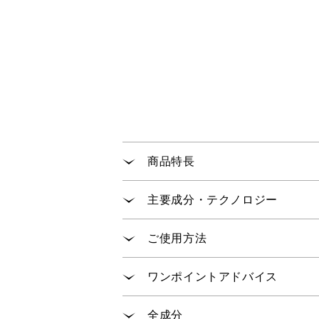
商品特長
肌表面の乱れや、くすみを瞬時に
主要成分・テクノロジー
のびがよく、なめらかな使い心地
素肌を均ーな状態に整え、ファン
「パールバテライト
」が肌の
※1
ご使用方法
「パールアパタイトファイン
※2
肌にハリ感を与える柔軟で密着性
朝、お手持ちのスキンケアで肌を
ワンポイントアドバイス
用。
多く塗りすぎると厚塗り感やメイ
※1 炭酸Ca（皮膚調整剤） ※2 ヒドロキシア
全成分