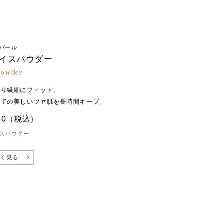
パール
イスパウダー
powder
とり繊細にフィット。
たての美しいツヤ肌を長時間キープ。
40
（税込）
スパウダー
く見る