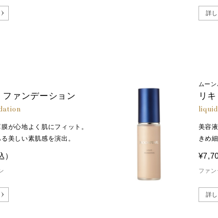
詳し
ムーン
 ファンデーション
リキ
dation
liqui
薄膜が心地よく肌にフィット。
美容
ある美しい素肌感を演出。
きめ
込）
¥7,7
ン
ファン
詳し