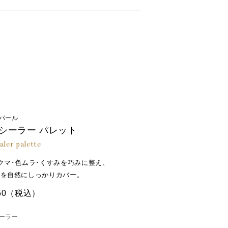
チルシルセスキオキサン、炭酸ジカプリリ
シエチルジメチコン、（ベヘン酸／エイコ
ト、炭酸Ｃａ、塩化Ｃａ、塩化鉄、塩化Ｎ
ルロン酸Ｎａ、マコンブエキス、ラウロイ
リトール、クオタニウム－９０ベントナイ
ジメチコン／ビニルジメチコン）クロスポ
セチルＰＥＧ／ＰＰＧ－１０／１ジメチコ
キシフェニルトリアジン、ペンチレングリ
パール
シーラー パレット
aler palette
クマ･色ムラ･くすみを巧みに整え、
みを自然にしっかりカバー。
50
（税込）
ーラー