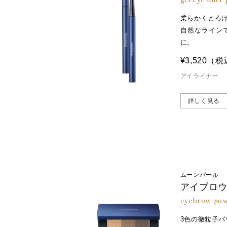
柔らかくとろ
自然なライン
に。
¥3,520
（税
アイライナー
詳しく見る
ムーンパール
アイブロ
eyebrow po
3色の微粒子