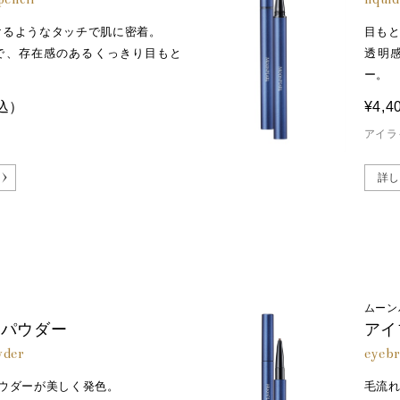
けるようなタッチで肌に密着。
目も
で、存在感のあるくっきり目もと
透明
ー。
込）
¥4,4
アイラ
詳し
ムーン
ウパウダー
アイ
wder
eyebr
パウダーが美しく発色。
毛流