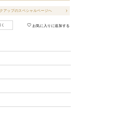
クアップのスペシャルページへ
書く
お気に入りに追加する
上げる化粧下地です。
わせた「ストレッチフィット処方」を採
じませてください。
のばし広げましょう。