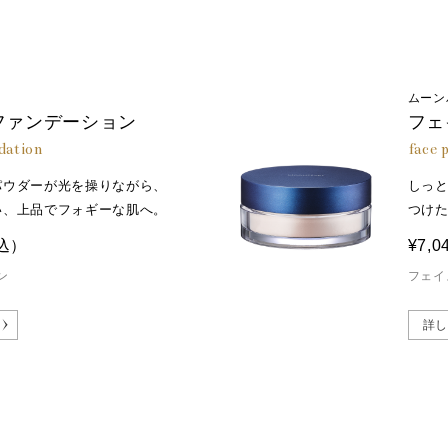
ムーン
ファンデーション
フェ
dation
face 
パウダーが光を操りながら、
しっ
い、上品でフォギーな肌へ。
つけ
込）
¥7,0
ン
フェイ
詳し