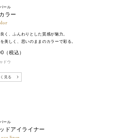
パール
カラー
olor
が良く、ふんわりとした質感が魅力。
とを美しく、思いのままのカラーで彩る。
00
（税込）
ャドウ
く見る
パール
ッドアイライナー
 eye liner