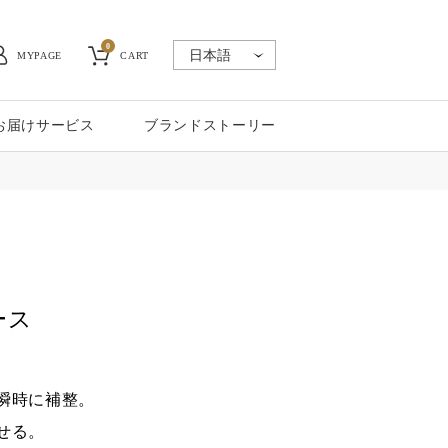
0
MYPAGE
CART
お届けサービス
ブランドストーリー
ース
瞬時に補整。
せる。