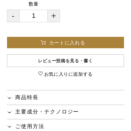
数量
-
+
カートに入れる
レビュー投稿を見る・書く
お気に入りに追加する
商品特長
軽くみずみずしい感触で素早くなじみ、しなやかさ
主要成分・テクノロジー
と透明感を与えるハンドトリートメントです。
オリジナル処方「プロテクトヴェール」が、肌表面
真珠のように艶やかで、うるおいのあるふっくらと
ご使用方法
にヴェールを形成し、みずみずしいうるおいを保持
した手肌に整えます。