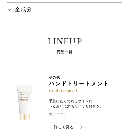
します。
真珠1粒分を手にとり、ていねいになじませてくださ
全成分
い。
肌にハリ・弾力を与える「レチノール誘導体
」を
※1
水、ＢＧ、メドウフォーム油、ベタイン、セタノール、
配合。肌本来の力へアプローチし、ゆるみのない肌
ステアリルアルコール、ワセリン、加水分解コンキオリ
へ導きます。
ン、グリチルレチン酸ステアリル、コーン油、酢酸トコ
真珠層から抽出したアミノ酸「パールコンキオリン
®
LINEUP
フェロール、（Ｃ１３，１４）イソアルカン、水添レシ
」が、天性の保水力で、しっとりとした肌に導き
※2
チン、テトラヘキシルデカン酸アスコルビル、パルミチ
ます。
ン酸レチノール、ペンチレングリコール、ポリアクリル
商品一覧
アミド、ポリクオタニウム－５１、ラウロイルグルタミ
※1:ビタミンA油(整肌成分) ※2:加水分解コンキオリン(保湿成分)
ン酸ジ（コレステリル／ベヘニル／オクチルドデシ
ル）、キサンタンガム、トコフェロール、ラウレス－
７、メチルパラベン
その他
ハンドトリートメント
hand treatment
手肌にあらわれるサインに､
うるおいに満ちたハリと輝きを。
ボディケア
詳しく見る