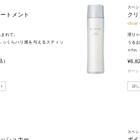
スペシ
リートメント
クリ
t
clear
包まれて。
滞り
※
ふっくらハリ感を与えるスティッ
うる
※汚れ
込）
¥6,8
ローシ
詳し
スペシ
レッシュナー
ポイ