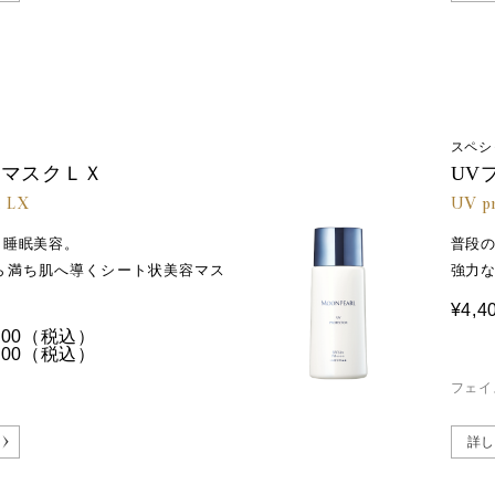
スペシ
スマスクＬＸ
UV
k LX
UV p
＆睡眠美容。
普段
ら満ち肌へ導くシート状美容マス
強力
¥4,4
00
（税込）
00
（税込）
フェイ
詳し