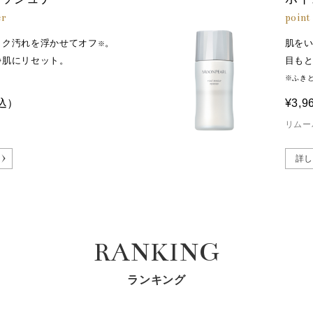
er
poin
イク汚れを浮かせてオフ
。
肌を
※
浄肌にリセット。
目も
※ふき
込）
¥3,9
リムー
詳し
RANKING
ランキング