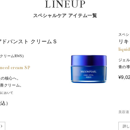
LINEUP
、カルボマー、ステアリン酸ポリグリセリル－１０、リン酸２Ｎａ、
リドキシン、水添レチノール（整肌成分）、スフィンゴ糖脂質（保湿成分） ※5:整肌成分
スペシャルケア アイテム一覧
スペシ
アドバンスト クリームＳ
リキ
liqui
クリームRWS)
ジェ
青の
anced cream SP
¥9,0
美の核心へ。
改善クリーム。
品において
税込）
美容液
詳し