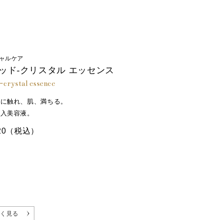
リン酸Ｋ、水酸化Ｋ
ャルケア
ッド-クリスタル エッセンス
d-crystal essence
ルに触れ、肌、満ちる。
導入美容液。
20
（税込）
く見る