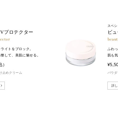
スペシ
UVプロテクター
ビュ
tector
beaut
ーライトをブロック。
ふわ
補整して、美肌に魅せる。
肌も
込）
¥5,5
け止めクリーム
パウダ
詳し