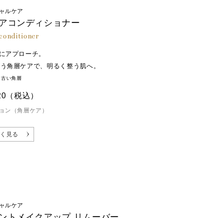
ャルケア
アコンディショナー
 conditioner
にアプローチ。
おう角層ケアで、明るく整う肌へ。
・古い角層
20
（税込）
ョン（角層ケア）
く見る
ャルケア
ントメイクアップ リムーバー