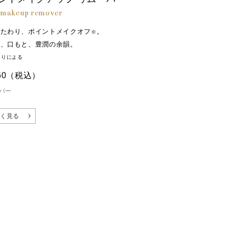
t makeup remover
いたわり、ポイントメイクオフ
。
※
と、口もと、豊潤の余韻。
とりによる
60
（税込）
バー
く見る