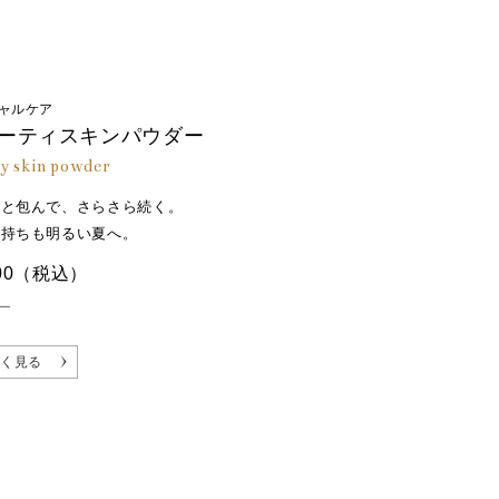
ャルケア
ーティスキンパウダー
y skin powder
っと包んで、さらさら続く。
気持ちも明るい夏へ。
00
（税込）
ー
く見る