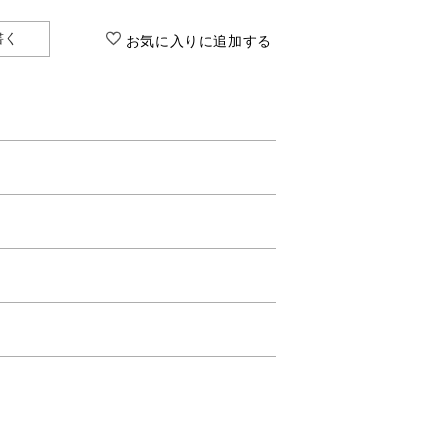
書く
お気に入りに追加する
L）含ませた、全顔用のマスクです。
ずみまで届けます。
ます。
します。
えます。
。
ン、サクシノイルアテロコラーゲン、塩化
ール、トリ（カプリル酸／カプリン酸）グ
チン酸２Ｋ、ジメチコン、スフィンゴ糖脂
、塩化鉄、塩化Mg) ※4:テトラヘキシルデカン酸アスコル
（オクチルドデシル／フィトステリル／ベ