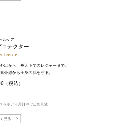
ャルケア
プロテクター
rotector
の外出から、炎天下でのレジャーまで。
な紫外線から全身の肌を守る。
00
（税込）
ス＆ボディ用日やけ止め乳液
く見る