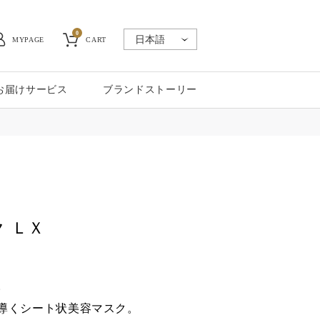
0
MYPAGE
CART
お届けサービス
ブランドストーリー
 ＬＸ
。
導くシート状美容マスク。