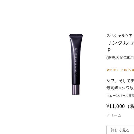
ヘニル）、レシチン、水添レシチン
ビル、トコフェロール、トリスヘキシルデカン酸ピ
スペシャルケア
リンクル 
Ｐ
(販売名 MC薬用
wrinkle adv
シワ、そして
最高峰
シワ
※
※ムーンパール商
¥11,000
（
クリーム
詳しく見る