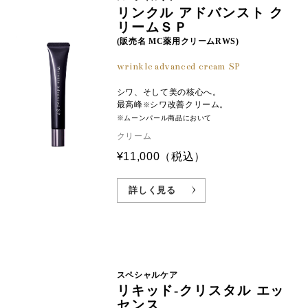
リンクル アドバンスト ク
／フィトステリル／ベヘニル）、レシチン、水添レシチ
ふっくらとした肌に導きます。
リームＳＰ
ン、カルボマー、ステアリン酸ポリグリセリル－１０、
リン酸２Ｎａ、リン酸Ｋ、水酸化Ｋ
(販売名 MC薬用クリームRWS)
※1:加水分解コンキオリン(保湿成分) ※2:サクシノイルアテロコラーゲン
wrinkle advanced cream SP
(保湿成分) ※3:真珠ミネラルで肌を整える成分(塩化Ca、塩化Na、塩化鉄、
塩化Mg) ※4:テトラヘキシルデカン酸アスコルビル、トコフェロール、トリ
シワ、そして美の核心へ。
スヘキシルデカン酸ピリドキシン、水添レチノール（整肌成分）、スフィン
最高峰
シワ改善クリーム。
※
ゴ糖脂質（保湿成分） ※5:整肌成分
※ムーンパール商品において
クリーム
¥11,000
（税込）
詳しく見る
スペシャルケア
リキッド-クリスタル エッ
センス