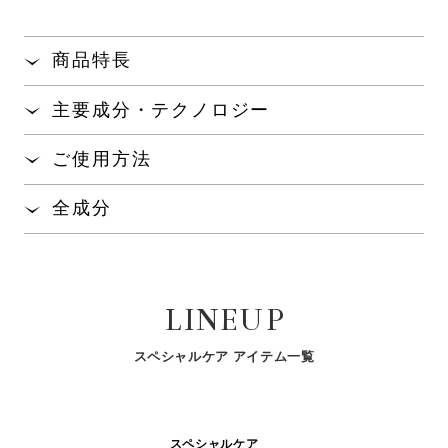
商品特長
コットン原料100%のソフトな肌触りのシートに、エ
主要成分・テクノロジー
マルションタイプの美容液をたっぷり（約17mL）含
ませた、全顔用のマスクです。
真珠層から抽出したアミノ酸「パールコンキオリン
®
ご使用方法
」が、天性の保水力で、肌のうるおいを保ちま
※1
リッチでまろやかな感触と、心地よい密着感で、乾
す。
燥の気になる肌を集中的に包み、うるおいをすみず
全成分
ローションをご使用の後、マスクを袋から取り出し広げ
みまで届けます。
真珠を育むアコヤ貝から抽出した「パールコラーゲ
て顔にのせます。
水、プロパンジオール、グリセリン、スクワラン、ペン
ン
」が、肌を包み込むようにうるおいを保持し
翌朝、ふっくらとキメの整った、ハリのあるなめら
®※2
チレングリコール、ＢＧ、加水分解コンキオリン、サク
その際、エッセンスの雫が落ちることがありますので、
ます。
かな肌へ導きます。
シノイルアテロコラーゲン、塩化Ｃａ、塩化Ｍｇ、塩化
衣服などに付着しないようにご注意ください。
真珠層から抽出した「ピュアパールミネラル
」
LINEUP
Ｎａ、塩化鉄、アデノシン、テトラヘキシルデカン酸ア
®※3
5～10分位のせておいた後、マスクをはがし、お肌に残
を配合。美肌サイクルに着目し、肌を健やかに整え
スコルビル、トコフェロール、トリ（カプリル酸／カプ
ったエッセンスはよくなじませてください。
ます。
リン酸）グリセリル、トリスヘキシルデカン酸ピリドキ
スペシャルケア アイテム一覧
シン、ニンジン根エキス、水添レチノール、グリチルリ
通常は週1～2回のご使用で十分ですが、お肌の状態に応
ナノ化した4種類のビタミンを含む「ビタミンナノカ
チン酸２Ｋ、ジメチコン、スフィンゴ糖脂質、ダイズ
じて連続使用していただけます。
プセル
」が肌にハリと弾力を与えます。
※4
油、ベタイン、ベヘニルアルコール、ポリクオタニウム
－６１、ラウロイルグルタミン酸ジ（オクチルドデシル
生体内成分「アデノシン
」が、肌にハリを与え、
スペシャルケア
※5