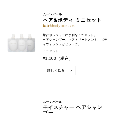
ム-１０、トコフェロール、コカミドメチルＭＥＡ、ラウ
※1:年齢に応じたケア ※2:オオバナサルスベリ葉エキス（皮フ調整成分）
リン酸ポリグリセリル-１０、シクロヘキサン-１，４-ジ
カルボン酸ビスエトキシジグリコール、塩化Ｎａ、クエ
ムーンパール
ヘア&ボディ ミニセット
ン酸、ココイルグルタミン酸ＴＥＡ、硫酸Ｎａ、サリチ
ル酸、エチドロン酸、ＥＤＴＡ-３Ｎａ、リン酸、エタノ
hair&body mini set
ール、ＢＧ、ＤＰＧ、フェノキシエタノール
旅行やレジャーに便利なミニセット。
ヘアシャンプー、ヘアトリートメント、ボデ
ィウォッシュがセットに。
ミニセット
オリジナル成分
オオバナサルスベリ
¥1,100
（税込）
※3
エキス
MP
不要な皮脂にアプローチして、
詳しく見る
頭皮をすこやかに保ちます。
※1 保湿成分 ※2 キューティクリィコンキオリン：カチオン化加水分解コンキオリンー２、MEA類似成分：クオタニウム－３３、クレア
チン、イソペンチルジオール ※3 オオバナサルスベリ葉エキス（皮フ調整成分） ※画像はすべてイメージです
ムーンパール
モイスチャー ヘアシャン
プー