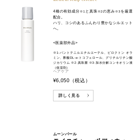
4種の有効成分
と真珠
の恵み
を厳選
※1
※2
※3
配合。
ハリ、コシのあるふんわり豊かなシルエット
へ。
<医薬部外品>
※1:パントテニルエチルエーテル、ピロクトン オラ
ミン、酢酸DL-α-トコフェロール、グリチルリチン酸
ジカリウム ※2:真珠層 ※3:加水分解コンキオリン液
（保湿剤）
ヘアケア
¥6,050
（税込）
詳しく見る
ムーンパール