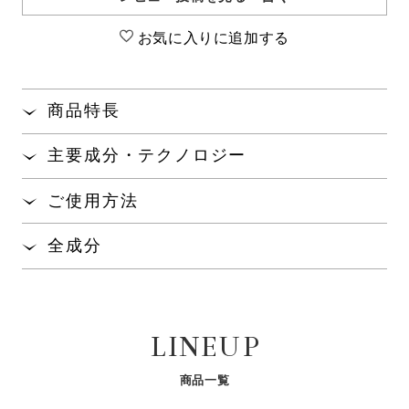
お気に入りに追加する
商品特長
髪と地肌のエイジングケア
で、うるおいやツヤ、
※1
主要成分・テクノロジー
まとまりのある髪に整えるシャンプー。
毛髪補修と頭皮環境に着目し、ハリ、コシのある健
ご使用方法
やかな髪へ導きます。
髪を十分にぬらしたあと、適量を手にとり、よく泡
全成分
オオバナサルスベリエキスMP
配合で、皮脂の除
※2
立てて洗い、しっかりすすいでください。
去をサポートします。
水、ラウレス-４カルボン酸Ｎａ、ラウレス硫酸Ｎａ、コ
コアンホ酢酸Ｎａ、イソペンチルジオール、ジステアリ
きしみ・絡まりを感じないなめらかな使い心地で、
ン酸グリコール、ヒドロキシアルキル（Ｃ１２-１４）ヒ
しっとりしなやかな洗い上がりです。
新規配合
オリジナル毛髪補修成分
※1
サガラメエキス
パールリペアエッセンス
LINEUP
ドロキシエチルサルコシン、香料、加水分解コンキオリ
マグノリアやローズを中心とした華やかで上品なフ
※2
N
ン、カチオン化加水分解コンキオリン-２、オオバナサル
セラミドやNMF（天然保湿因
ローラルの香りが、優雅なバスタイムを演出しま
スベリ葉エキス、クレアチン、グリチルリチン酸２Ｋ、
子）をサポートしてうるおいを
真珠層由来のリペア成分配合で
商品一覧
す。
キープ。しっとりやわらかな肌
すこやかな髪へ導きます。
サガラメエキス、クオタニウム-３３、ポリクオタニウ
へ。