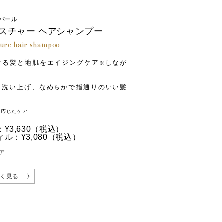
パール
スチャー ヘアシャンプー
ure hair shampoo
なる髪と地肌をエイジングケア
しなが
※
に洗い上げ、なめらかで指通りのいい髪
ニウム－３３、クレアチン、イソペンチルジオール
に応じたケア
¥3,630
（税込）
ル：¥3,080
（税込）
ア
く見る