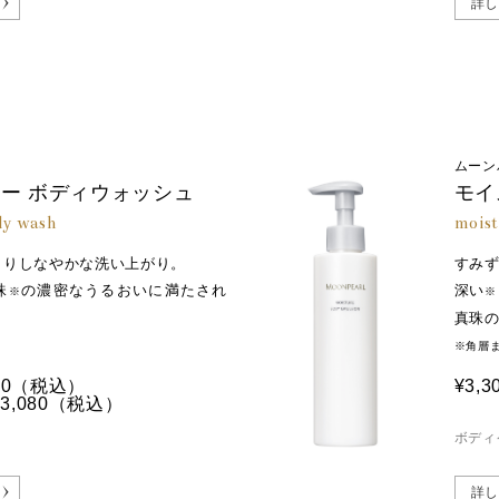
詳し
ムーン
ー ボディウォッシュ
モイ
dy wash
moist
とりしなやかな洗い上がり。
すみ
珠
の濃密なうるおいに満たされ
深い
※
※
真珠
※角層
0
（税込）
¥3,3
,080
（税込）
ボディ
詳し