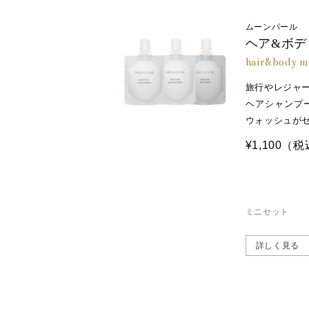
ムーンパール
ヘア&ボデ
hair&body mi
旅行やレジャ
ヘアシャンプ
ウォッシュが
※1 保湿成分 ※2 キューティクリィ
※3 オオバナサルスベリ葉エキス（皮フ
¥1,100
（税
ミニセット
詳しく見る