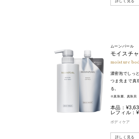
詳しく見る
ムーンパール
モイスチャ
moisture bo
濃密泡でしっ
つま先まで真
る。
※真珠層、真珠貝
本品：¥3,63
レフィル：¥3
ボディケア
詳しく見る