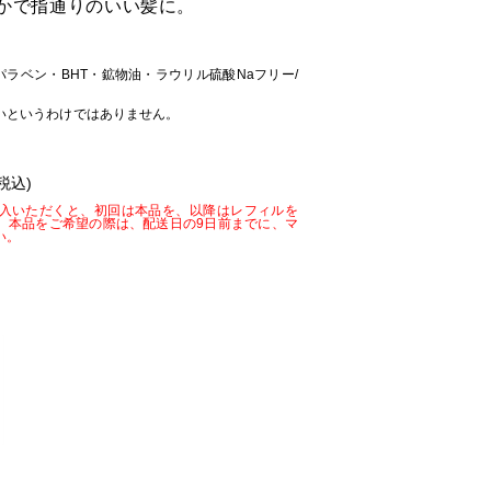
かで指通りのいい髪に。
パラベン・BHT・鉱物油・ラウリル硫酸Naフリー/
いというわけではありません。
)
税込)
入いただくと、初回は本品を、以降はレフィルを
。本品をご希望の際は、配送日の9日前までに、マ
い。