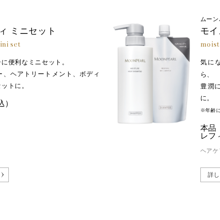
※3
MP
ムーン
不要な皮脂にアプローチして、頭
ィ ミニセット
モイ
皮をすこやかに保ちます。
ni set
moist
ーに便利なミニセット。
気に
ー、ヘアトリートメント、ボディ
ら、
セットに。
豊潤
コンキオリン：カチオン化加水分解コンキオリンー２、MEA類似成分：クオタ
に。
調整成分） ※画像はすべてイメージです
込）
※年齢
本品：
レフィ
ヘアケ
詳し