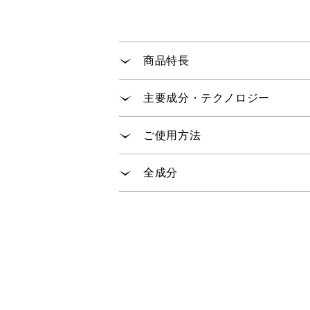
商品特長
髪と地肌のエイジングケア
で
※1
主要成分・テクノロジー
毛髪補修と頭皮環境に着目し、ハ
オオバナサルスベリエキスMP
※2
ご使用方法
きしみ・絡まりを感じないなめら
マグノリアやローズを中心とした
髪を十分にぬらしたあと、適量を
全成分
※1:年齢に応じたケア ※2:オオバナサルスベリ
水、ラウレス-４カルボン酸Ｎａ、
キル（Ｃ１２-１４）ヒドロキシエ
キス、クレアチン、グリチルリチン
Ａ、ラウリン酸ポリグリセリル-１
ン酸ＴＥＡ、硫酸Ｎａ、サリチル酸