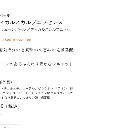
パール
ィカルスカルプエッセンス
名：ムーンパール メディカルスカルプエッセ
al scalp essence
の有効成分
と真珠
の恵み
を厳選配
※1
※2
※3
、コシのあるふんわり豊かなシルエット
部外品>
パントテニルエチルエーテル、ピロクトン オラミン、酢
α-トコフェロール、グリチルリチン酸ジカリウム ※2:
※3:加水分解コンキオリン液（保湿剤）
50
（税込）
ア