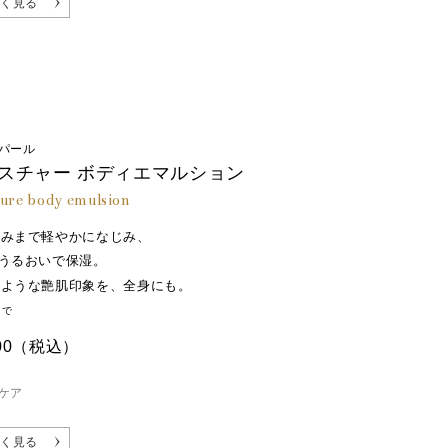
く見る
パール
スチャー ボディエマルション
ure body emulsion
ずみまで軽やかになじみ、
うるおいで保湿。
のような艶肌印象を、全身にも。
まで
00
（税込）
ケア
く見る