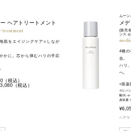
ムーン
ー ヘアトリートメント
メデ
r treatment
(販売
ンス a)
medic
地肌をエイジングケア
しなが
※
4種
やかに。芯から弾むハリの手応
合。
ハリ
ア
へ。
0
（税込）
<医薬
,080
（税込）
※1:
酸DL-
真珠層 
¥6,0
ヘアケ