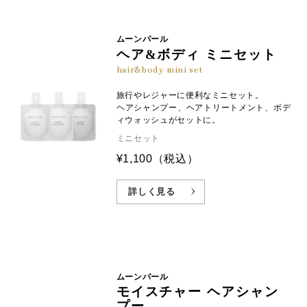
ム-１０、トコフェロール、コカミドメチルＭＥＡ、ラウ
※1:年齢に応じたケア ※2:オオバナサルスベリ葉エキス（皮フ調整成分）
リン酸ポリグリセリル-１０、シクロヘキサン-１，４-ジ
カルボン酸ビスエトキシジグリコール、塩化Ｎａ、クエ
ムーンパール
ヘア&ボディ ミニセット
ン酸、ココイルグルタミン酸ＴＥＡ、硫酸Ｎａ、サリチ
ル酸、エチドロン酸、ＥＤＴＡ-３Ｎａ、リン酸、エタノ
hair&body mini set
ール、ＢＧ、ＤＰＧ、フェノキシエタノール
旅行やレジャーに便利なミニセット。
ヘアシャンプー、ヘアトリートメント、ボデ
ィウォッシュがセットに。
ミニセット
オリジナル成分
オオバナサルスベリ
¥1,100
（税込）
※3
エキス
MP
不要な皮脂にアプローチして、
詳しく見る
頭皮をすこやかに保ちます。
※1 保湿成分 ※2 キューティクリィコンキオリン：カチオン化加水分解コンキオリンー２、MEA類似成分：クオタニウム－３３、クレア
チン、イソペンチルジオール ※3 オオバナサルスベリ葉エキス（皮フ調整成分） ※画像はすべてイメージです
ムーンパール
モイスチャー ヘアシャン
プー