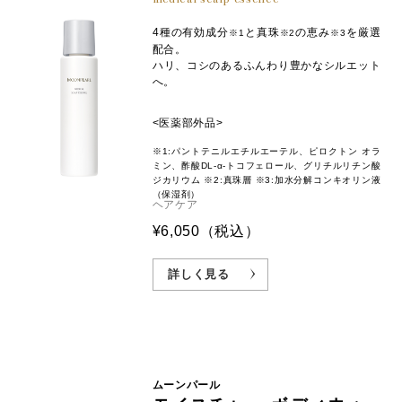
4種の有効成分
と真珠
の恵み
を厳選
※1
※2
※3
配合。
ハリ、コシのあるふんわり豊かなシルエット
へ。
<医薬部外品>
※1:パントテニルエチルエーテル、ピロクトン オラ
ミン、酢酸DL-α-トコフェロール、グリチルリチン酸
ジカリウム ※2:真珠層 ※3:加水分解コンキオリン液
（保湿剤）
ヘアケア
¥6,050
（税込）
詳しく見る
ムーンパール