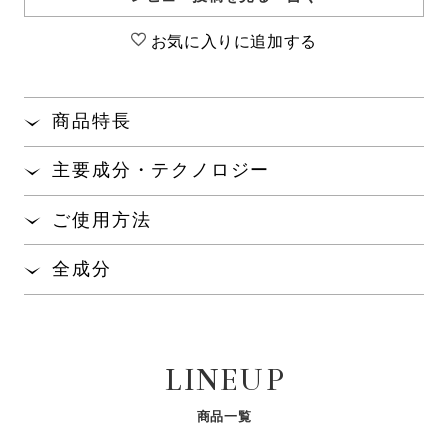
お気に入りに追加する
商品特長
髪と地肌のエイジングケア
で、うるおいやツヤ、
※1
主要成分・テクノロジー
まとまりのある髪に整えるシャンプー。
毛髪補修と頭皮環境に着目し、ハリ、コシのある健
ご使用方法
やかな髪へ導きます。
髪を十分にぬらしたあと、適量を手にとり、よく泡
全成分
オオバナサルスベリエキスMP
配合で、皮脂の除
※2
立てて洗い、しっかりすすいでください。
去をサポートします。
水、ラウレス-４カルボン酸Ｎａ、ラウレス硫酸Ｎａ、コ
コアンホ酢酸Ｎａ、イソペンチルジオール、ジステアリ
きしみ・絡まりを感じないなめらかな使い心地で、
ン酸グリコール、ヒドロキシアルキル（Ｃ１２-１４）ヒ
しっとりしなやかな洗い上がりです。
新規配合
オリジナル毛髪補修成分
※1
サガラメエキス
パールリペアエッセンス
LINEUP
ドロキシエチルサルコシン、香料、加水分解コンキオリ
マグノリアやローズを中心とした華やかで上品なフ
※2
N
ン、カチオン化加水分解コンキオリン-２、オオバナサル
セラミドやNMF（天然保湿因
ローラルの香りが、優雅なバスタイムを演出しま
スベリ葉エキス、クレアチン、グリチルリチン酸２Ｋ、
子）をサポートしてうるおいを
真珠層由来のリペア成分配合で
商品一覧
す。
キープ。しっとりやわらかな肌
すこやかな髪へ導きます。
サガラメエキス、クオタニウム-３３、ポリクオタニウ
へ。