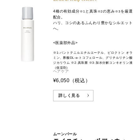
4種の有効成分
と真珠
の恵み
を厳選
※1
※2
※3
配合。
ハリ、コシのあるふんわり豊かなシルエット
へ。
<医薬部外品>
※1:パントテニルエチルエーテル、ピロクトン オラ
ミン、酢酸DL-α-トコフェロール、グリチルリチン酸
ジカリウム ※2:真珠層 ※3:加水分解コンキオリン液
（保湿剤）
ヘアケア
¥6,050
（税込）
詳しく見る
ムーンパール