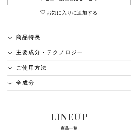
お気に入りに追加する
商品特長
髪と地肌のエイジングケア
で、うるおいやツヤ、
※1
主要成分・テクノロジー
まとまりのある髪に整えるシャンプー。
毛髪補修と頭皮環境に着目し、ハリ、コシのある健
ご使用方法
やかな髪へ導きます。
髪を十分にぬらしたあと、適量を手にとり、よく泡
全成分
オオバナサルスベリエキスMP
配合で、皮脂の除
※2
立てて洗い、しっかりすすいでください。
去をサポートします。
水、ラウレス-４カルボン酸Ｎａ、ラウレス硫酸Ｎａ、コ
コアンホ酢酸Ｎａ、イソペンチルジオール、ジステアリ
きしみ・絡まりを感じないなめらかな使い心地で、
ン酸グリコール、ヒドロキシアルキル（Ｃ１２-１４）ヒ
しっとりしなやかな洗い上がりです。
新規配合
オリジナル毛髪補修成分
※1
サガラメエキス
パールリペアエッセンス
LINEUP
ドロキシエチルサルコシン、香料、加水分解コンキオリ
マグノリアやローズを中心とした華やかで上品なフ
※2
N
ン、カチオン化加水分解コンキオリン-２、オオバナサル
セラミドやNMF（天然保湿因
ローラルの香りが、優雅なバスタイムを演出しま
スベリ葉エキス、クレアチン、グリチルリチン酸２Ｋ、
子）をサポートしてうるおいを
真珠層由来のリペア成分配合で
商品一覧
す。
キープ。しっとりやわらかな肌
すこやかな髪へ導きます。
サガラメエキス、クオタニウム-３３、ポリクオタニウ
へ。