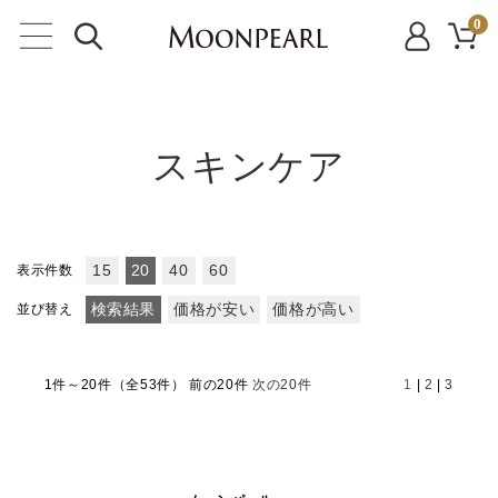
0
スキンケア
表示件数
15
20
40
60
並び替え
検索結果
価格が安い
価格が高い
1件～20件（全53件）
前の20件
次の20件
1
|
2
|
3