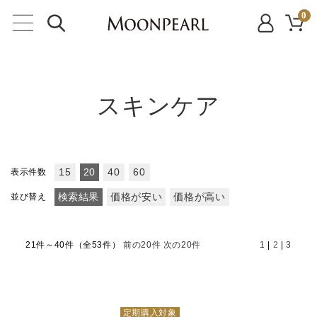
0
スキンケア
表示件数
15
20
40
60
並び替え
検索結果
価格が安い
価格が高い
21件～40件（全53件）
前の20件
次の20件
1
|
2
|
3
定期購入対象