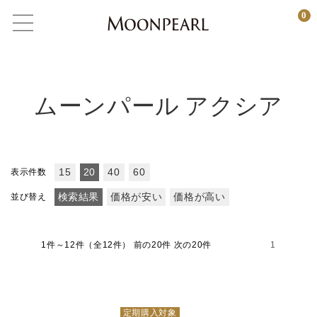
0
ムーンパール アクシア
表示件数
15
20
40
60
並び替え
検索結果
価格が安い
価格が高い
1件～12件（全12件）
前の20件 次の20件
1
定期購入対象