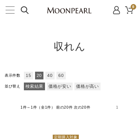
0
収れん
表示件数
15
20
40
60
並び替え
検索結果
価格が安い
価格が高い
1件～1件（全1件）
前の20件 次の20件
1
定期購入対象