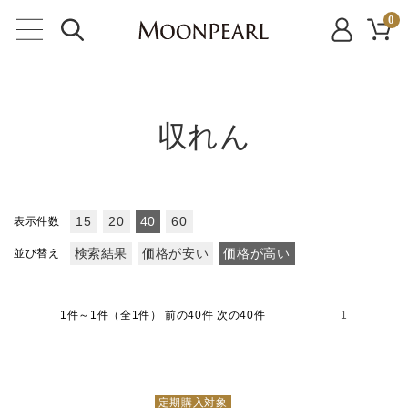
0
収れん
表示件数
15
20
40
60
並び替え
検索結果
価格が安い
価格が高い
1件～1件（全1件）
前の40件 次の40件
1
定期購入対象