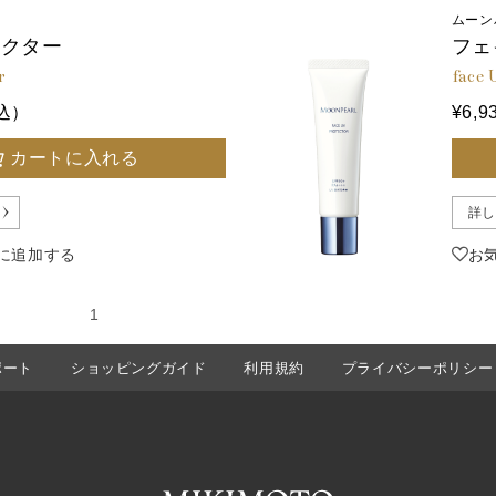
ムーン
テクター
フェ
r
face 
税込）
¥6,
カートに入れる
詳し
に追加する
お
の40件
1
ポート
ショッピングガイド
利用規約
プライバシーポリシー