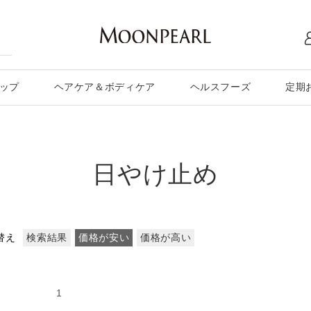
ップ
ヘアケア＆ボディケア
ヘルスフーズ
定期
日やけ止め
替え
検索結果
価格が安い
価格が高い
の40件
1