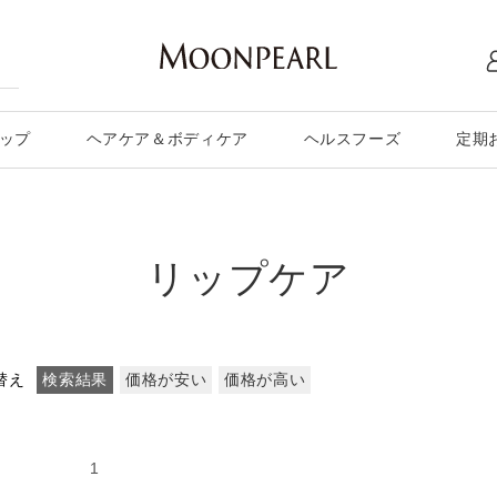
ップ
ヘアケア＆ボディケア
ヘルスフーズ
定期
リップケア
替え
検索結果
価格が安い
価格が高い
の40件
1