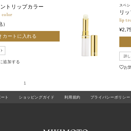
スペシ
メントリップカラー
リッ
p color
lip t
税込）
¥2,
カートに入れる
詳し
に追加する
お
の40件
1
ポート
ショッピングガイド
利用規約
プライバシーポリシー