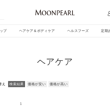
ップ
ヘアケア＆ボディケア
ヘルスフーズ
定期
ヘアケア
替え
検索結果
価格が安い
価格が高い
の15件
1