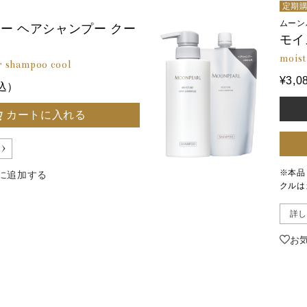
定期
ムーン
ー ヘアシャンプー クー
モイ
moist
r shampoo cool
¥3,0
税込）
カートに入れる
※本品
に追加する
クルは
詳し
お