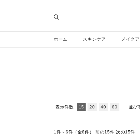
ホーム
スキンケア
メイクア
表示件数
並び
15
20
40
60
1件～6件（全6件）
前の15件 次