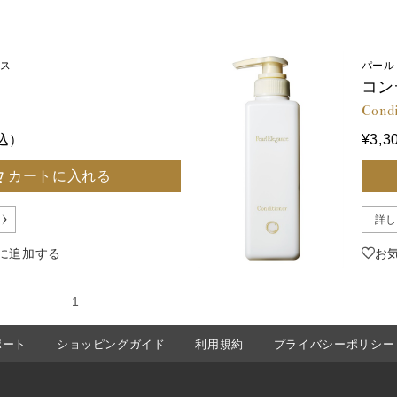
ンス
パール
ー
コン
Condi
税込）
¥3,
カートに入れる
詳し
に追加する
お
の15件
1
ポート
ショッピングガイド
利用規約
プライバシーポリシー