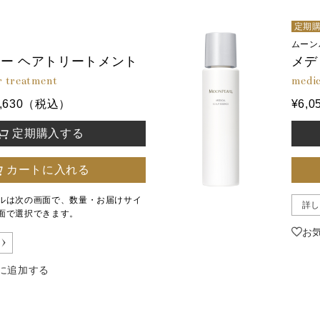
定期
ムーン
ー ヘアトリートメント
メデ
r treatment
medic
¥3,630（税込）
¥6,
定期購入する
カートに入れる
ルは次の画面で、数量・お届けサイ
詳し
面で選択できます。
お
に追加する