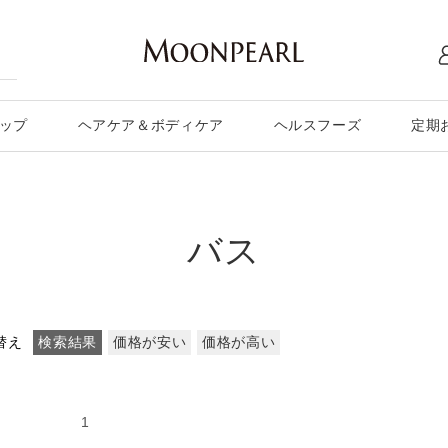
ップ
ヘアケア＆ボディケア
ヘルスフーズ
定期
バス
替え
検索結果
価格が安い
価格が高い
の15件
1