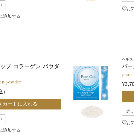
お
に追加する
ヘルス
ップ コラーゲン パウダ
パー
pearl
gen powder
¥2,
税込）
カートに入れる
詳し
お
に追加する