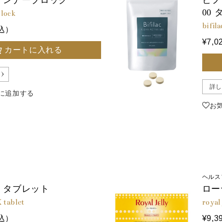
インナーブロック
ビフ
00
block
bifila
税込）
¥7,
カートに入れる
詳し
に追加する
お
ヘルス
 タブレット
ロー
 tablet
royal 
税込）
¥9,