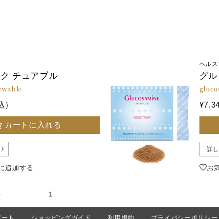
ヘルス
ク チュアブル
グル
hewable
gluc
税込）
¥7,
カートに入れる
詳し
に追加する
お
次の15件
1
ポート
ショッピングガイド
利用規約
プライバシーポリシー