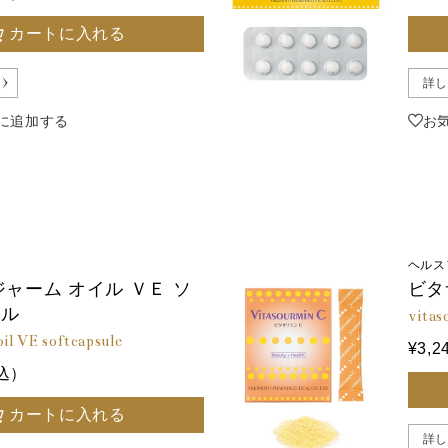
カートに入れる
詳し
に追加する
お
ヘルス
ジャーム オイル ＶＥ ソ
ビタ
セル
vitas
il VE softcapsule
¥3,
税込）
カートに入れる
詳し