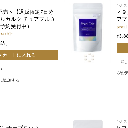
ヘルス
発売＞【通販限定7日分
＜９
ルカルク チュアブル 3
アブ
（予約受付中）
pearl
hewable
¥3,
（税込）
カートに入れる
詳し
お
に追加する
ヘルス