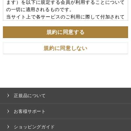
ます）を以下に規定する会員が利用することについて
の一切に適用されるものです。
当サイト上で各サービスのご利用に際して付加されて
いる諸規定は、本規約の一部を構成しており、それら
すべてを含めたものが利用規約となっております。
規約に同意する
（ただし、一部他社サイトとリンクするサービスにつ
いては、当サイトのサポート範囲外となる為、各リン
規約に同意しない
ク先の規約に従うものとします）
＜本規約の変更にご注意下さい＞
当社は、その決定により本規約及び本サービスの内容
を変更することができるものとします。本規約の内容
を変更する場合は、本サイト内に変更の旨を掲載する
正規品について
ものとし、この掲載をもって規約変更の通知が完了し
たものとします。
お客様サポート
＜会員のみなさまへの通知＞
ショッピングガイド
１．本規約の変更のケース以外に当社が必要と判断し