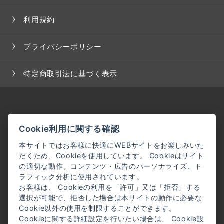
た場合、当社は、会員に対し随時必要な事項を通知し
利用規約
ます。
２．前項の通知は、当サイト上に表示した時点で全て
の会員に通知したものとみなします。
プライバシーポリシー
＜会員登録について＞
特定商取引法に基づく表示
当サイトにおいてのご購入には会員登録が必要になり
ます。
なお会員登録は無料です。
※ログインには、会員登録時に入力したメールアドレ
Cookie利用に関する確認
スおよびパスワードが必要になります。
本サイトではお客様に快適にWEBサイトをお楽しみいた
だくため、Cookieを使用しています。 Cookieはサイト
＜会員のみなさまから提供された個人情報＞
の適切な動作、コンテンツ・広告のパーソナライズ、ト
当サイトを利用するにあたって、会員の住所、電話番
ラフィック分析に使用されています。
お客様は、 Cookieの利用を「許可」又は「拒否」する
号、購入履歴などの大切な個人情報がネットサーバ上
選択が可能で、拒否した場合は本サイトの動作に必要な
に登録されますが、当社はその個人情報を適切かつ確
Cookie以外の使用を制限することができます。
実に管理するものとし、法令などにより開示が求めら
Cookieに関する詳細設定を行いたい場合は、 Cookie設