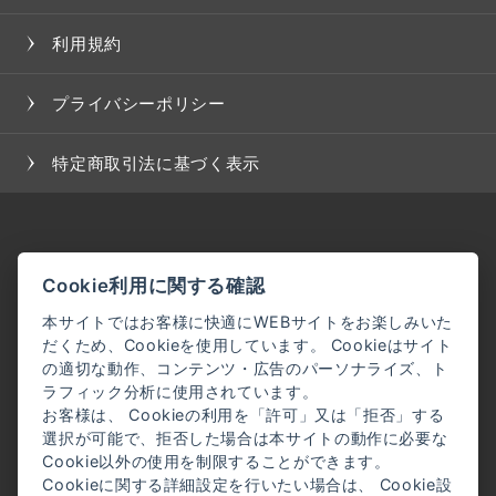
た場合、当社は、会員に対し随時必要な事項を通知し
利用規約
ます。
２．前項の通知は、当サイト上に表示した時点で全て
の会員に通知したものとみなします。
プライバシーポリシー
＜会員登録について＞
特定商取引法に基づく表示
当サイトにおいてのご購入には会員登録が必要になり
ます。
なお会員登録は無料です。
※ログインには、会員登録時に入力したメールアドレ
Cookie利用に関する確認
スおよびパスワードが必要になります。
本サイトではお客様に快適にWEBサイトをお楽しみいた
だくため、Cookieを使用しています。 Cookieはサイト
＜会員のみなさまから提供された個人情報＞
の適切な動作、コンテンツ・広告のパーソナライズ、ト
当サイトを利用するにあたって、会員の住所、電話番
ラフィック分析に使用されています。
お客様は、 Cookieの利用を「許可」又は「拒否」する
号、購入履歴などの大切な個人情報がネットサーバ上
選択が可能で、拒否した場合は本サイトの動作に必要な
に登録されますが、当社はその個人情報を適切かつ確
Cookie以外の使用を制限することができます。
実に管理するものとし、法令などにより開示が求めら
Cookieに関する詳細設定を行いたい場合は、 Cookie設