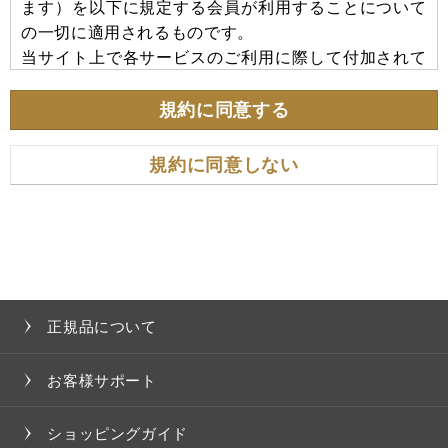
ます）を以下に規定する会員が利用することについて
の一切に適用されるものです。
当サイト上で各サービスのご利用に際して付加されて
いる諸規定は、本規約の一部を構成しており、それら
すべてを含めたものが利用規約となっております。
規約に同意する
（ただし、一部他社サイトとリンクするサービスにつ
いては、当サイトのサポート範囲外となる為、各リン
規約に同意しない
ク先の規約に従うものとします）
＜本規約の変更にご注意下さい＞
当社は、その決定により本規約及び本サービスの内容
を変更することができるものとします。本規約の内容
を変更する場合は、本サイト内に変更の旨を掲載する
正規品について
ものとし、この掲載をもって規約変更の通知が完了し
たものとします。
お客様サポート
＜会員のみなさまへの通知＞
ショッピングガイド
１．本規約の変更のケース以外に当社が必要と判断し