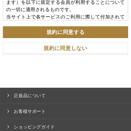
ます）を以下に規定する会員が利用することについて
の一切に適用されるものです。
当サイト上で各サービスのご利用に際して付加されて
いる諸規定は、本規約の一部を構成しており、それら
すべてを含めたものが利用規約となっております。
規約に同意する
（ただし、一部他社サイトとリンクするサービスにつ
いては、当サイトのサポート範囲外となる為、各リン
規約に同意しない
ク先の規約に従うものとします）
＜本規約の変更にご注意下さい＞
当社は、その決定により本規約及び本サービスの内容
を変更することができるものとします。本規約の内容
を変更する場合は、本サイト内に変更の旨を掲載する
正規品について
ものとし、この掲載をもって規約変更の通知が完了し
たものとします。
お客様サポート
＜会員のみなさまへの通知＞
ショッピングガイド
１．本規約の変更のケース以外に当社が必要と判断し