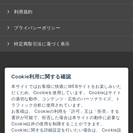
た場合、当社は、会員に対し随時必要な事項を通知し
利用規約
ます。
２．前項の通知は、当サイト上に表示した時点で全て
の会員に通知したものとみなします。
プライバシーポリシー
＜会員登録について＞
特定商取引法に基づく表示
当サイトにおいてのご購入には会員登録が必要になり
ます。
なお会員登録は無料です。
※ログインには、会員登録時に入力したメールアドレ
Cookie利用に関する確認
スおよびパスワードが必要になります。
本サイトではお客様に快適にWEBサイトをお楽しみいた
だくため、Cookieを使用しています。 Cookieはサイト
＜会員のみなさまから提供された個人情報＞
の適切な動作、コンテンツ・広告のパーソナライズ、ト
当サイトを利用するにあたって、会員の住所、電話番
ラフィック分析に使用されています。
お客様は、 Cookieの利用を「許可」又は「拒否」する
号、購入履歴などの大切な個人情報がネットサーバ上
選択が可能で、拒否した場合は本サイトの動作に必要な
に登録されますが、当社はその個人情報を適切かつ確
Cookie以外の使用を制限することができます。
実に管理するものとし、法令などにより開示が求めら
Cookieに関する詳細設定を行いたい場合は、 Cookie設