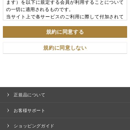
ます）を以下に規定する会員が利用することについて
の一切に適用されるものです。
当サイト上で各サービスのご利用に際して付加されて
いる諸規定は、本規約の一部を構成しており、それら
すべてを含めたものが利用規約となっております。
規約に同意する
（ただし、一部他社サイトとリンクするサービスにつ
いては、当サイトのサポート範囲外となる為、各リン
規約に同意しない
ク先の規約に従うものとします）
＜本規約の変更にご注意下さい＞
当社は、その決定により本規約及び本サービスの内容
を変更することができるものとします。本規約の内容
を変更する場合は、本サイト内に変更の旨を掲載する
正規品について
ものとし、この掲載をもって規約変更の通知が完了し
たものとします。
お客様サポート
＜会員のみなさまへの通知＞
ショッピングガイド
１．本規約の変更のケース以外に当社が必要と判断し