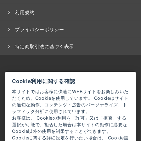
た場合、当社は、会員に対し随時必要な事項を通知し
利用規約
ます。
２．前項の通知は、当サイト上に表示した時点で全て
の会員に通知したものとみなします。
プライバシーポリシー
＜会員登録について＞
特定商取引法に基づく表示
当サイトにおいてのご購入には会員登録が必要になり
ます。
なお会員登録は無料です。
※ログインには、会員登録時に入力したメールアドレ
Cookie利用に関する確認
スおよびパスワードが必要になります。
本サイトではお客様に快適にWEBサイトをお楽しみいた
だくため、Cookieを使用しています。 Cookieはサイト
＜会員のみなさまから提供された個人情報＞
の適切な動作、コンテンツ・広告のパーソナライズ、ト
当サイトを利用するにあたって、会員の住所、電話番
ラフィック分析に使用されています。
お客様は、 Cookieの利用を「許可」又は「拒否」する
号、購入履歴などの大切な個人情報がネットサーバ上
選択が可能で、拒否した場合は本サイトの動作に必要な
に登録されますが、当社はその個人情報を適切かつ確
Cookie以外の使用を制限することができます。
実に管理するものとし、法令などにより開示が求めら
Cookieに関する詳細設定を行いたい場合は、 Cookie設