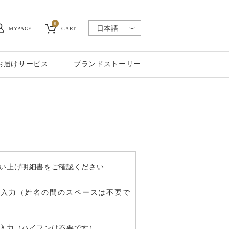
0
MYPAGE
CART
お届けサービス
ブランドストーリー
い上げ明細書をご確認ください
角入力（姓名の間のスペースは不要で
入力（ハイフンは不要です）