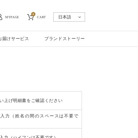
0
MYPAGE
CART
お届けサービス
ブランドストーリー
い上げ明細書をご確認ください
角入力（姓名の間のスペースは不要で
入力（ハイフンは不要です）