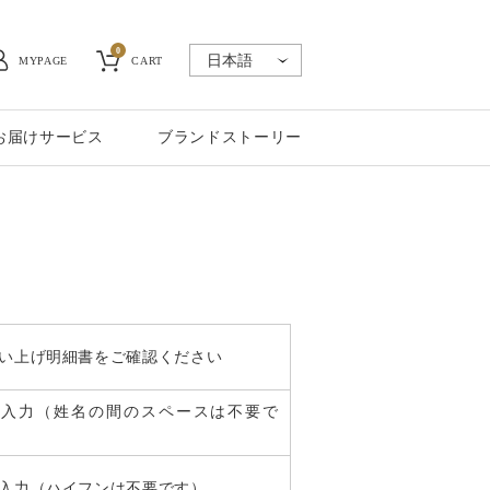
0
MYPAGE
CART
お届けサービス
ブランドストーリー
い上げ明細書をご確認ください
角入力（姓名の間のスペースは不要で
入力（ハイフンは不要です）