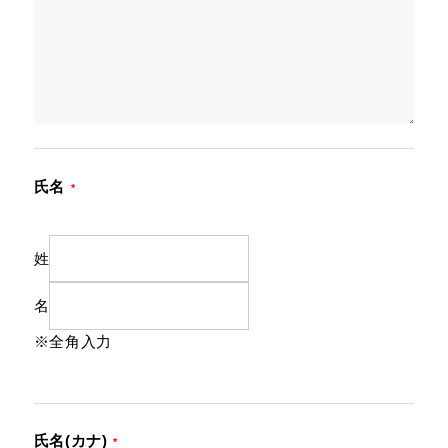
氏名
*
姓
名
※全角入力
氏名(カナ)
*