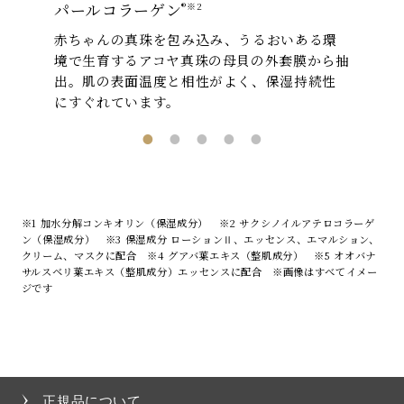
パールコラーゲン
®︎※2
赤ちゃんの真珠を包み込み、うるおいある環
境で生育するアコヤ真珠の母貝の外套膜から抽
出。肌の表面温度と相性がよく、保湿持続性
にすぐれています。
※1 加水分解コンキオリン（保湿成分） ※2 サクシノイルアテロコラーゲ
ン（保湿成分） ※3 保湿成分 ローションⅡ、エッセンス、エマルション、
クリーム、マスクに配合
※4 グアバ葉エキス（整肌成分） ※5 オオバナ
サルスベリ葉エキス（整肌成分）エッセンスに配合 ※画像はすべてイメー
ジです
正規品について