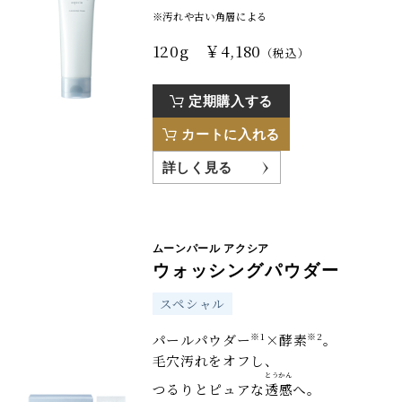
※汚れや古い角層による
120g ￥4,180
（税込）
定期購入する
カートに入れる
詳しく見る
ムーンパール アクシア
ウォッシングパウダー
スペシャル
※1
※2
パールパウダー
×酵素
。
毛穴汚れを
オフし、
とうかん
つるりとピュアな
透感
へ。