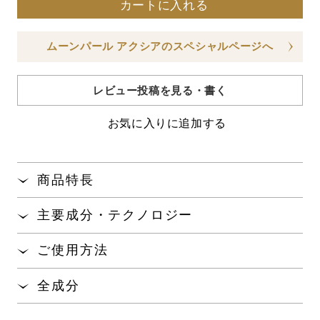
カートに入れる
ムーンパール アクシアのスペシャルページへ
レビュー投稿を見る・書く
お気に入りに追加する
商品特長
まろやかでコクのあるクリーム。
主要成分・テクノロジー
塗った直後もベタつかず、溶け込む
ようになじん
※
で長時間保湿。
ご使用方法
もっちりとしたハリといきいきとしたツヤのある肌
ローションや美容液、エマルションなどで肌を整え
全成分
へ。
たあと、そなえつけのスパチュラで適量をとり、顔
全体によくなじませるようにのばしてください。
水、スクワラン、ＢＧ、テトラエチルヘキサン酸ペンタ
※角層まで