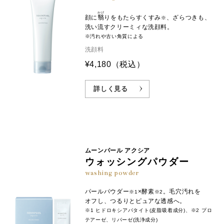
かげ
顔に
翳
りをもたらすくすみ
、ざらつきも、
※
洗い流すクリーミィな洗顔料。
※汚れや古い角質による
洗顔料
¥4,180
（税込）
詳しく見る
ムーンパール アクシア
ウォッシングパウダー
washing powder
パールパウダー
×酵素
。毛穴汚れを
※1
※2
オフし、つるりとピュアな透感へ。
※1 ヒドロキシアパタイト(皮脂吸着成分)、※2 プロ
テアーゼ、リパーゼ(洗浄成分)