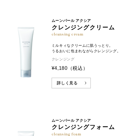
肌のバリアをサポート
毛穴悩みにアプローチ
グアバ抽出液
※4
※3
サガラメエキス
ポリフェノールを含むグアバの葉
セラミドやNMF（天然保湿因子）
から抽出した独自成分。ハリの低
ムーンパール アクシア
をサポートしてうるおいをキー
下や頬の毛穴が気になる大人の肌
クレンジングクリーム
プ。しっとりやわらかな肌へ。
にアプローチします。
cleansing cream
ミルキィなクリームに肌うっとり。
※1 加水分解コンキオリン（保湿成分） ※2 サクシノイルアテロコラーゲン（保湿成分） ※3 保湿成分 ※4 グアバ葉エキス（整
うるおいに包まれながらクレンジング。
肌成分） ※画像はすべてイメージです。
クレンジング
¥4,180
（税込）
詳しく見る
ムーンパール アクシア
クレンジングフォーム
cleansing foam