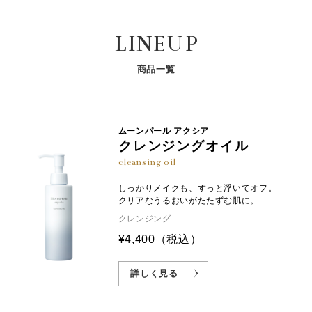
エリスリチル、グリセリン、ベタイン、ステアリルアル
そなえつけのスパチュラは常に清潔にしてお使いく
コール、マカデミア種子油、バチルアルコール、ステア
ださい。
LINEUP
リン酸ポリグリセリル－１０、ペンチレングリコール、
ステップ① スパチュラを使い、手の甲に真珠1粒分
加水分解コンキオリン、サクシノイルアテロコラーゲ
を目安に取ります。
ン、グアバ葉エキス、ヒキオコシ葉／茎エキス、サガラ
商品一覧
メエキス、ヒアルロン酸Ｎａ、グリチルレチン酸ステア
ステップ② 指先で顔の5点（あご先・両ほほ・額・
リル、ジグリセリン、ジステアリン酸スクロース、ラウ
オリジナル成分配合
オリジナル成分配合
鼻先）にのせます。
※1
※2
パールコンキオリン®
パールコラーゲン®
ロイルグルタミン酸ジ（オクチルドデシル／フィトステ
ステップ③ 両手で包み込むように、やさしくなじま
リル／ベヘニル）、ステアリン酸グリセリル、水添レシ
ムーンパール アクシア
真珠層に約5%しか存在しない希少
赤ちゃん真珠を包み込み、うるおい
せます。
クレンジングオイル
チン、トコフェロール、エタノール、リン酸２Ｎａ、リ
なタンパク質から抽出。アミノ酸や
ある環境で生育するアコヤ真珠の母
ペプチドを含み、天然保湿因子（N
貝の外套膜から抽出。肌の表面温度
ン酸Ｋ、ジメチコン、フェノキシエタノール
cleansing oil
MF）に似た働きで、角層のうるお
と相性がよく、保湿持続性にすぐれ
いを保ちます。
ています。
しっかりメイクも、すっと浮いてオフ。
クリアなうるおいがたたずむ肌に。
クレンジング
¥4,400
（税込）
詳しく見る