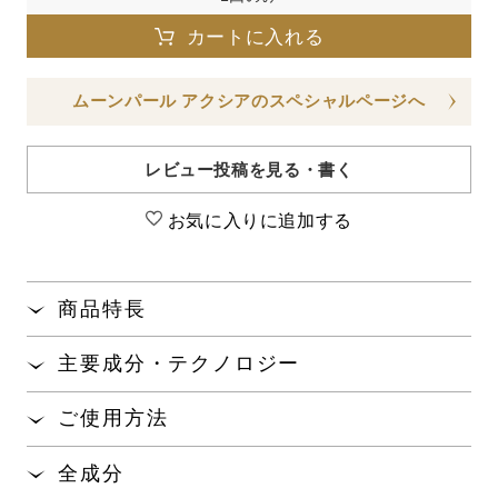
カートに入れる
ムーンパール アクシアのスペシャルページへ
レビュー投稿を見る・書く
お気に入りに追加する
商品特長
濃密でクリーミーな泡が毛穴の汚れや古い角層まで
主要成分・テクノロジー
やさしく浮かせて洗い上げます。
くすみ
やざらつきのない明るく透明感
のある肌
※1
※2
ご使用方法
へ。
手のひらに適量をとり、水またはぬるま湯でよく泡
全成分
※1:乾燥や古い角層による ※2:うるおいによる
立てて顔を包み込むように洗顔してください。その