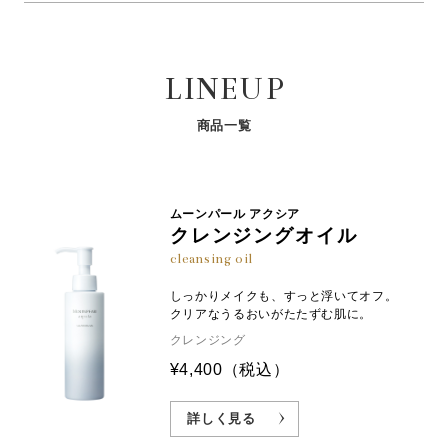
あと、十分にすすいでください。
水、ミリスチン酸、水酸化Ｋ、ＢＧ、ステアリン酸、グ
リセリン、ジステアリン酸グリコール、ＰＥＧ－６０水
ステップ①顔を軽くすすいだあと、手のひらにチュ
添ヒマシ油、加水分解コンキオリン、サクシノイルアテ
ーブから1.5cmを目安に取ります。
LINEUP
ロコラーゲン、ヒキオコシ葉／茎エキス、グリチルレチ
ステップ② テニスボール大を目安にたっぷりと泡立
ン酸ステアリル、ヒアルロン酸Ｎａ、スクロース、ベタ
てます。
イン、ラウロイルグルタミン酸ジ（フィトステリル／オ
商品一覧
クチルドデシル）、ラウロイルメチルタウリンＮａ、パ
ステップ③ やさしく顔を包み込むように洗顔しま
ルミチン酸、水添レシチン、ラウロイルグルタミン酸Ｎ
オリジナル成分配合
オリジナル成分配合
す。
パールコンキオリン®
パールコラーゲン®
※1
※2
ａ、ＰＥＧ／ＰＰＧ－２００／７０コポリマー、コカミ
ドプロピルベタイン、ＰＥＧ－４０水添ヒマシ油、ジオ
ムーンパール アクシア
真珠層に約5%しか存在しない希少
赤ちゃん真珠を包み込み、うるおい
クレンジングオイル
レイン酸ＰＥＧ－１２０メチルグルコース、塩化Ｎａ、
なタンパク質から抽出。アミノ酸や
ある環境で生育するアコヤ真珠の母
ペプチドを含み、天然保湿因子（N
貝の外套膜から抽出。肌の表面温度
ＰＥＧ－２０Ｍ、ペンチレングリコール、リン酸２Ｎ
cleansing oil
MF）に似た働きで、角層のうるお
と相性がよく、保湿持続性にすぐれ
ａ、リン酸Ｋ、水酸化Ａｌ、トコフェロール
いを保ちます。
ています。
しっかりメイクも、すっと浮いてオフ。
クリアなうるおいがたたずむ肌に。
クレンジング
※1 加水分解コンキオリン（保湿成分） ※2 サクシノイルアテロコラーゲン（保湿成分） ※画像はイメージです。
¥4,400
（税込）
詳しく見る