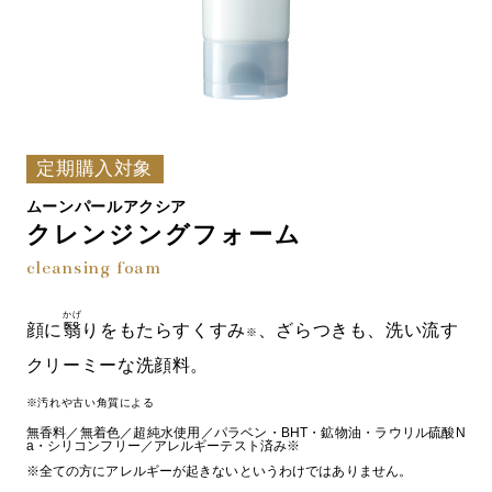
定期購入対象
ムーンパールアクシア
クレンジングフォーム
cleansing foam
かげ
顔に
翳
りをもたらすくすみ
、ざらつきも、洗い流す
※
クリーミーな洗顔料。
※汚れや古い角質による
無香料／無着色／超純水使用／パラベン・BHT・鉱物油・ラウリル硫酸N
a・シリコンフリー／アレルギーテスト済み※
※全ての方にアレルギーが起きないというわけではありません。