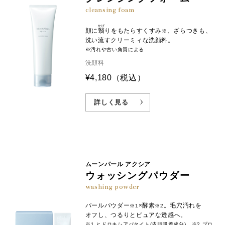
cleansing foam
かげ
顔に
翳
りをもたらすくすみ
、ざらつきも、
※
洗い流すクリーミィな洗顔料。
※汚れや古い角質による
洗顔料
¥4,180
（税込）
詳しく見る
ムーンパール アクシア
ウォッシングパウダー
washing powder
パールパウダー
×酵素
。毛穴汚れを
※1
※2
オフし、つるりとピュアな透感へ。
※1 ヒドロキシアパタイト(皮脂吸着成分)、※2 プロ