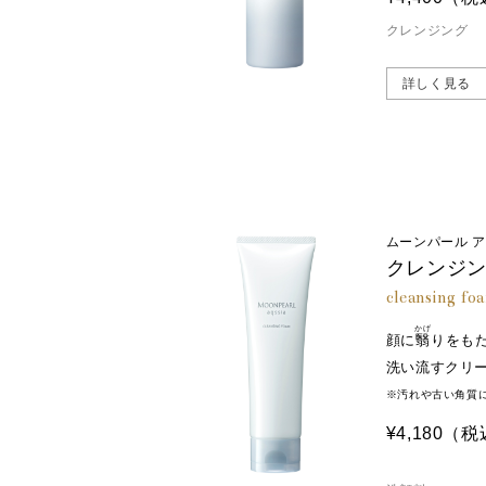
肌のバリアをサポート
クレンジング
※3
サガラメエキス
詳しく見る
セラミドやNMF（天然保湿因子）
しっとりやわらかな肌へ。
※1 加水分解コンキオリン（保湿成分） 
てイメージです。
ムーンパール 
クレンジ
cleansing fo
かげ
顔に
翳
りをも
洗い流すクリ
※汚れや古い角質
¥4,180
（税