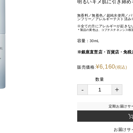
明るいキメ肌に引き締め
無香料／無着色／超純水使用／パ
ンフリー／アレルギーテスト済み
※全ての方にアレルギーが起きな
＊製品の黄色は、コプチスチネンシス根
容量：
30mL
※銀座直営店・百貨店・免税
¥6,160
販売価格:
(税込)
数量
-
+
定期お届けサ
お届けサ