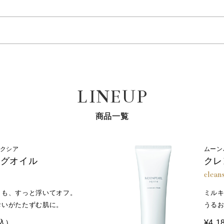
真珠層に約5%しか存在しない希少なタンパク質から抽出
のひらに適量（2プッシュが目安）をとり、顔全体になじませてくだ
子（NMF）に似た働きで、角層のうるおいを保ちます。
ュを目安にとります。
ご先・両ほほ・額・鼻先）にのせます。
、プロパンジオール、メチルグルセス－２０、ベタイン、加水分解
※2
オリジナル成分配合
パールコラーゲン®
に、なじませます。
、ヒキオコシ葉／茎エキス、サガラメエキス、コプチスチネンシス
リチン酸２Ｋ、水溶性コラーゲンクロスポリマー、ヒアルロン酸Ｎ
赤ちゃん真珠を包み込み、うるおいある環境で生育するア
、ＰＰＧ－６デシルテトラデセス－３０、（アクリル酸ヒドロキシ
LINEUP
面温度と相性がよく、保湿持続性にすぐれています。
ＶＰ、ＥＤＴＡ－２Ｎａ、トコフェロール、クエン酸、イソステア
、リン酸２Ｎａ、リン酸Ｋ、フェノキシエタノール
商品一覧
アクシア
ムーン
ングオイル
クレ
clean
クも、すっと浮いてオフ。
ミル
おいがたたずむ肌に。
うる
込）
¥4,1