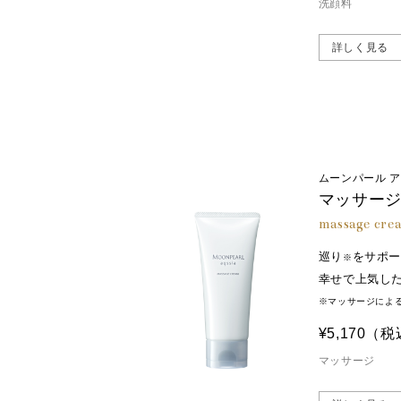
洗顔料
詳しく見る
ムーンパール 
マッサー
massage cre
巡り
をサポ
※
幸せで上気し
※マッサージによ
¥5,170
（税
マッサージ