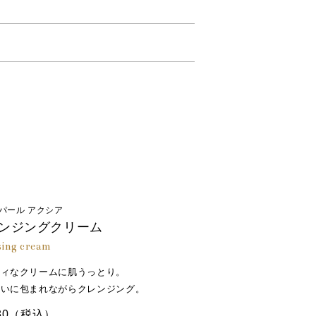
。アミノ酸やペプチドを含み、天然保湿因
さい。
コンキオリン、サクシノイルアテロコラー
根茎エキス、３－Ｏ－エチルアスコルビン
ａ、ジグリセリン、ＰＥＧ－７５、ＰＰＧ
コヤ真珠の母貝の外套膜から抽出。肌の表
エチル／アクリロイルジメチルタウリンＮ
リン酸ソルビタン、ポリソルベート６０、
パール アクシア
ンジングクリーム
sing cream
キィなクリームに肌うっとり。
おいに包まれながらクレンジング。
80
（税込）