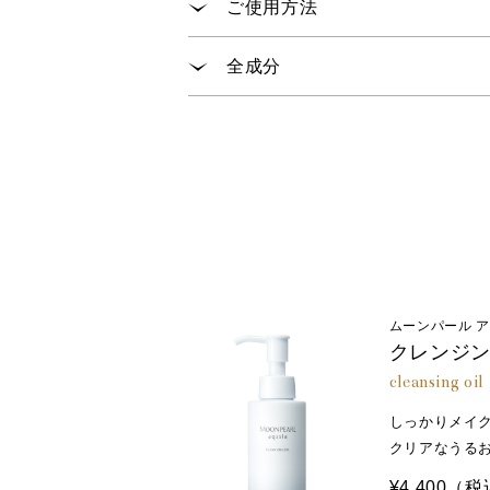
ご使用方法
ローションで肌を整えたあと、手
全成分
ステップ① 手のひらに2プッシ
ステップ② 指先で顔の5点（あ
水、ＢＧ、エタノール、グリセリン
ステップ③ 両手で包み込むよう
ゲン、オオバナサルスベリ葉エキス
酸、ヒドロキシプロリン、グリチル
－１４ポリグリセリル－２エーテル
ａ）コポリマー、クエン酸Ｎａ、Ｐ
メントール、ペンチレングリコール
ムーンパール 
クレンジ
cleansing oil
しっかりメイ
クリアなうる
¥4,400
（税