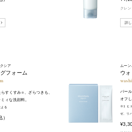
オリジナル成分
クレン
オオバナサルスベリ
エ
詳し
をサポートしてうるおいをキープ。
東南アジアを中心に広く分
皮脂が比較的多い肌にアプ
※2 サクシノイルアテロコラーゲン（保湿成分） ※3 保湿成分 ※4 オオ
アクシア
ムーン
ングフォーム
ウォ
am
wash
パー
たらすくすみ
、ざらつきも、
※
オフ
ーミィな洗顔料。
※1 ヒ
による
ゼ、リパ
込）
¥3,3