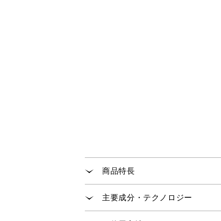
商品特長
みずみずしい感触ですっとなじみ
主要成分・テクノロジー
毛穴の目立ちやくすみ
が気に
※2
※1:ビタミンC誘導体 ３－Ｏ－エチルアスコルビ