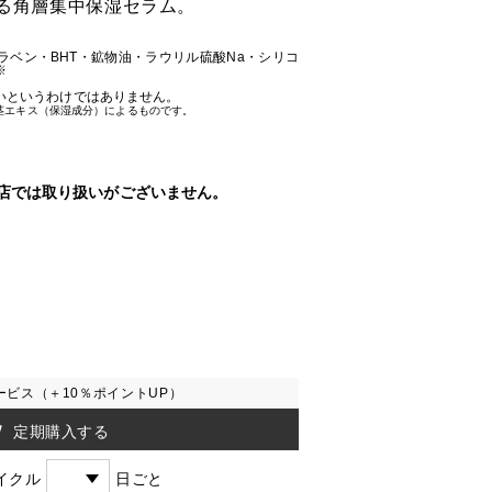
る角層集中保湿セラム。
ラベン・BHT・鉱物油・ラウリル硫酸Na・シリコ
※
いというわけではありません。
茎エキス（保湿成分）によるものです。
店では取り扱いがございません。
ービス（＋10％ポイントUP）
定期購入する
イクル
日ごと