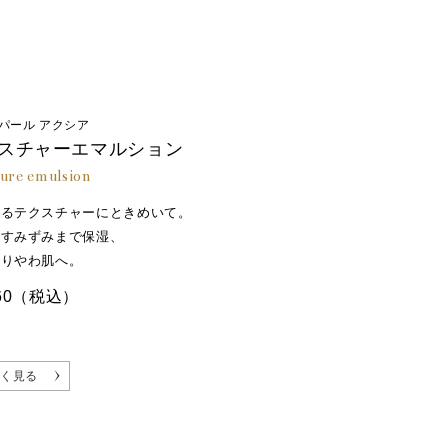
パール アクシア
スチャーエマルション
ure emulsion
けるテクスチャーにときめいて。
のすみずみまで保湿、
わりやわ肌へ。
60
（税込）
く見る