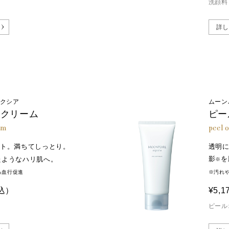
洗顔料
詳し
アクシア
ムーン
ジクリーム
ピー
am
peel 
ート。満ちてしっとり。
透明
影
を
たようなハリ肌へ。
※
る血行促進
※汚れ
込）
¥5,1
ピール