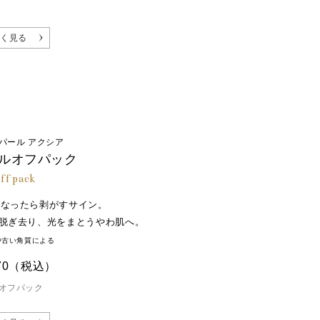
く見る
パール アクシア
ルオフパック
off pack
になったら剥がすサイン。
脱ぎ去り、光をまとうやわ肌へ。
や古い角質による
70
（税込）
オフパック