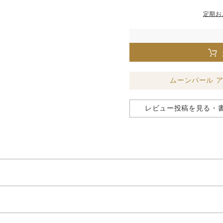
定期お
ムーンパール 
レビュー投稿を見る・
、肌をなめらかに整えるビタミンC
配合美容液。
※1
なる肌にアプローチします。
※1
オリジナル成分配合
パールコンキオリン®
ン酸（製品の酸化防止剤） ※2:乾燥による