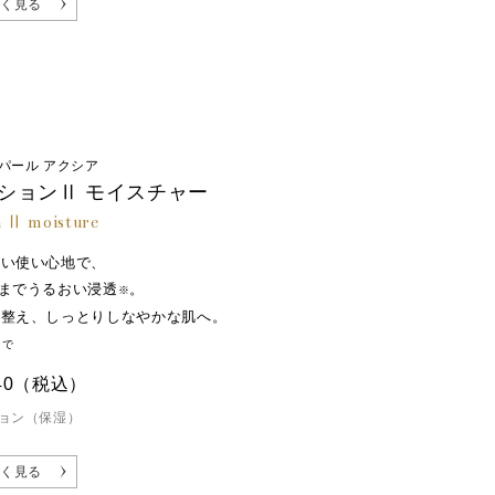
く見る
パール アクシア
ションⅡ モイスチャー
n Ⅱ moisture
しい使い心地で、
までうるおい浸透
。
※
を整え、しっとりしなやかな肌へ。
まで
40
（税込）
ョン（保湿）
く見る