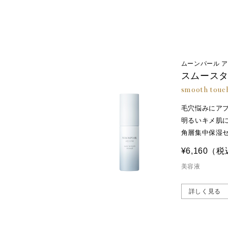
ムーンパール 
スムース
smooth touch
毛穴悩みにア
明るいキメ肌
角層集中保湿
¥6,160
（税
美容液
詳しく見る