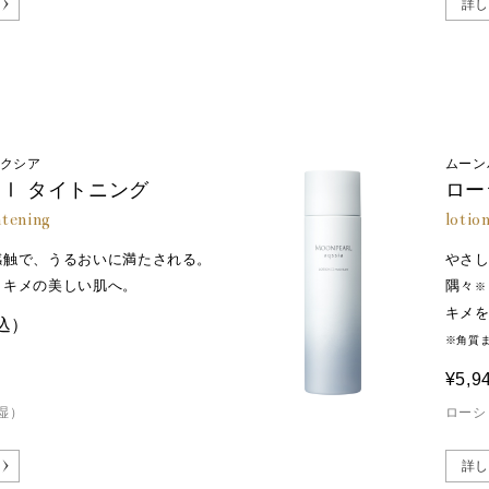
詳し
アクシア
ムーン
Ⅰ タイトニング
ロー
htening
lotio
感触で、
うるおいに満たされる。
やさ
、キメの美しい肌へ。
隅々
※
キメ
込）
※角質
¥5,9
湿）
ローシ
詳し