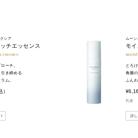
アクシア
ムーン
タッチエッセンス
モイ
 essence
moist
プローチ。
とろ
に引き締める
角層
セラム。
ふん
込）
¥6,1
乳液
詳し