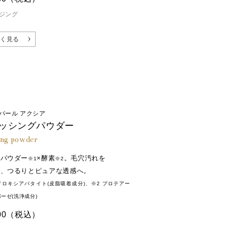
ジング
※4
キス MP
く見る
布する樹木から抽出した独自の整肌成分。
ローチします。
バナサルスベリ葉エキス（整肌成分） ※画像はすべ
パール アクシア
ッシングパウダー
ing powder
ルパウダー
×酵素
。毛穴汚れを
※1
※2
し、つるりとピュアな透感へ。
ドロキシアパタイト(皮脂吸着成分)、※2 プロテアー
ーゼ(洗浄成分)
00
（税込）