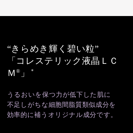
“きらめき輝く碧い粒”
「コレステリック液晶ＬＣ
Ｍ
」
®
＊
うるおいを保つ力が低下した肌に
不足しがちな細胞間脂質類似成分を
効率的に補うオリジナル成分です。