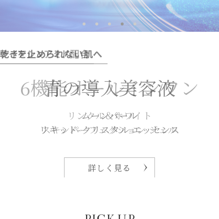
髪も、地肌もスッキリ爽快
50歳以降の骨の健康に
乾きを止められない肌へ
ナイアシンアミド配合
2つの美白有効成分
ヘアシャンプー クール
6機能オールインワン
青の導入美容液
薬用美白ライン
パールカルク
✕
リンクル＆ホワイト
ムーンパール
ムーンパール
ムーンパール
大豆イソフラボン
モイスチャー ヘアシャンプー クール
リキッド-クリスタル エッセンス
スキンパーフェクション ジェル
ホワイトニング
機能性表示食品
パールカルク チュアブル
詳しく見る
詳しく見る
詳しく見る
詳しく見る
詳しく見る