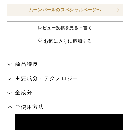
ムーンパールのスペシャルページへ
レビュー投稿を見る・書く
お気に入りに追加する
商品特長
まろやかなコクのあるクリームがすばやく肌になじ
主要成分・テクノロジー
みます。
真珠層から抽出したアミノ酸「パールコンキオリン
®
肌に必要なうるおいを残しながらも汚れやメイクア
全成分
」が、真珠を輝かせ続ける天性の保水力で、肌の
※1
ップ料をすばやく浮き上がらせて、すっきりと取り
うるおいを保ちます。
スクワラン、水添ポリデセン、水、ミリスチン酸オクチ
除きます。
ご使用方法
ルドデシル、ＢＧ、ジカプリン酸ネオペンチルグリコー
真珠を育むアコヤ貝から抽出した「パールコラーゲ
スムーズな汚れ落ちを実感しやすい、ふきとり・洗
ル、エルカ酸オクチルドデシル、グリセリン、ジフェニ
ン
」が、肌を包み込むようなはたらきで、うる
い流し両用タイプです。
®※2
ルシロキシフェニルトリメチコン、ポリソルベート６
おいを保持します。
０、ベヘニルアルコール、マルチトール、加水分解コン