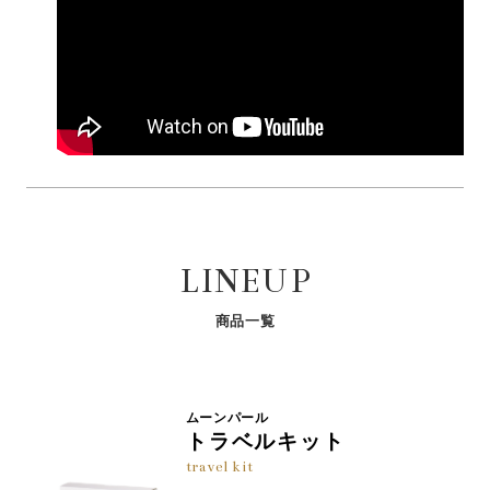
キオリン、サクシノイルアテロコラーゲン、マコンブエ
海洋由来成分の「マコンブエキス
」が、うるおい
※3
キス、グリチルレチン酸ステアリル、ジメチコン、パル
を与えることで肌の黄ぐすみ
を明るい印象へ導く
※4
ミチン酸セチル、ステアリン酸、水添レシチン、ステア
とともに、内側
から光を放つような透明感のある
※5
リン酸グリセリル、ＰＥＧ－６０水添ヒマシ油、トコフ
美しい肌へと導きます。
ェロール、キサンタンガム、ペンチレングリコール、リ
ン酸２Ｎａ、リン酸Ｋ、フェノキシエタノール
※1:加水分解コンキオリン(保湿成分) ※2:サクシノイルアテロコラーゲン
(保湿成分) ※3:保湿成分 ※4:乾燥によるくすみ ※5:角層
LINEUP
商品一覧
ムーンパール
トラベルキット
travel kit