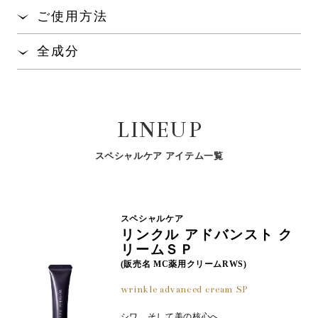
く、ふきとり用化粧水です。
真珠層から抽出したアミノ酸「パールコンキオリン
®
ご使用方法
」が、天性の保水力で、肌のうるおいを保ちま
※1
みずみずしく爽やかな使い心地で、しっとりなめら
す。
コットンにたっぷりと含ませ、顔全体をやさしくて
かになります。
全成分
いねいにふきとってください。
真珠層から抽出した「ピュアパールミネラル
」
®※2
水、プロパンジオール、エタノール、ＰＥＧ－２０、加
ステップ① コットンにたっぷりとしみこませます。（5
を配合。美肌環境に着目し、肌を健やかに整えま
水分解コンキオリン、塩化Ｃａ、塩化Ｎａ、塩化鉄、塩
00円玉大が目安）
す。
化Ｍｇ、ベタイン、ヒアルロン酸Ｎａ、グリチルリチン
ステップ② 顔全体又は汚れの気になる部分をていねいに
ソフトミセラー処方
により汚れを吸着、マコン
LINEUP
酸２Ｋ、マコンブエキス、ＢＧ、ＰＥＧ－６０水添ヒマ
®※3
ふきとります。
ブエキス
により古い角層の汚れによる黄ぐすみを
シ油、ＰＰＧ－６デシルテトラデセス－３０、ヒドロキ
※4
シプロピルメチルセルロース、クエン酸Ｎａ、クエン
サポートし、透明感のある肌に導きます。
スペシャルケア アイテム一覧
酸、トコフェロール
※1:加水分解コンキオリン(保湿成分) ※2:真珠ミネラルで肌を整える成分
(塩化Ca、塩化Na、塩化鉄、塩化Mg) ※3:ＰＰＧ－６デシルテトラデセス－
３０（洗浄成分）、ＰＥＧ－６０水添ヒマシ油（洗浄成分）、ヒアルロン酸
スペシャルケア
Ｎａ（保湿成分） ※4：保湿成分
リンクル アドバンスト ク
リームＳＰ
(販売名 MC薬用クリームRWS)
wrinkle advanced cream SP
シワ、そして美の核心へ。