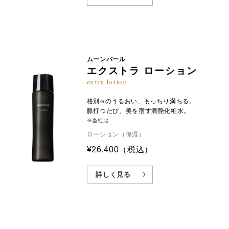
分解コンキオリン ※6:サクシノイルアテロコラーゲン（保湿成分） ※7：
加水分解コラーゲン（保湿成分）
ムーンパール
エクストラ ローション
extra lotion
格別
のうるおい、もっちり満ちる。
※
脈打つたび、美を宿す潤艶化粧水。
※当社比
ローション（保湿）
¥26,400
（税込）
詳しく見る