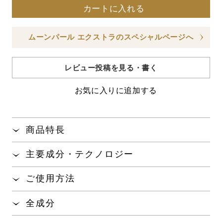
カートに入れる
ムーンパール エクストラのスペシャルページへ
レビュー投稿を見る・書く
お気に入りに追加する
商品特長
引き締まった印象の肌へと導く、ハリ・弾力の低下
主要成分・テクノロジー
にアプローチした成分が豊富な濃密美容液です。
黒蝶貝の真珠層から抽出した豊富なアミノ酸やペプ
オリジナル手技「
イージーウォームアップ
」でなじ
ご使用方法
チドを含む「ブラックパールコンキオリン
」
®※1
ませることで、すっきりとハリのある明るい肌へ導
が、内側
から弾むようなハリを与えます。
ローションの前にご使用ください。手のひらに適量
※2
きます。
全成分
（2プッシュが目安）をとり、顔全体に軽くのばした
真珠を育むアコヤガイの足糸から抽出したアミノ酸
乾燥による小じわを目立たなく
することで、エイ
※
ら、「
イージーウォームアップ
」を行いながらしっ
水、グリセリン、ＢＧ、ＰＥＧ－２０、エタノール、ジ