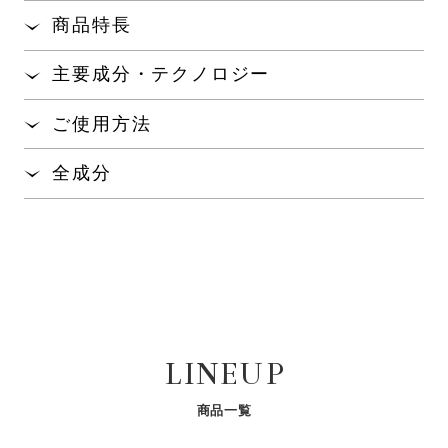
商品特長
紫外線によって発生するメラニンをつくる情報因子
主要成分・テクノロジー
をブロックすることでメラニンの生成を抑え、シ
※1
ミ・ソバカスを防ぐ薬用の全顔用美白美容液です。
【有効成分】トラネキサム酸､グリチルリチン酸ジカ
ご使用方法
リウム
発生源
からシミの兆しを逃さず透明感のある肌へ
※2
ローションで肌を整えた後、手のひらに適量（1～２
導きます。
【特長成分】 パールコンキオリン
W
､パールコン
®
※1
全成分
プッシュが目安）をとり、顔全体になじませてくだ
キオリン
､パールコラーゲン
､ ハーブエキス
®
※1
®
※2
みずみずしく、オールシーズン心地よくお使いいた
さい。
【有効成分】
WLS
､ひしの実エキス
､高浸透
ナノカプセル
※3
※4
※5
※
だけます。
トラネキサム酸、グリチルリチン酸ジカリウム
､アカモクエキス
6
※7
【その他の成分】
※1:メラノサイトへの情報伝達物質
※2:メラノサイト
加水分解コンキオリン液、サクシニルアテロコラーゲン
※1:加水分解コンキオリン液（湿潤剤） ※2:サクシニルアテロコラーゲン液
液、菱の実抽出液 ＭＰ、アーティチョークエキス、Ｎ
（湿潤剤） ※3:ラベンダーエキス（2）（湿潤剤）、セージエキス（湿潤剤）
－アセチルグルコサミン、Ｎ－アセチルチロシン、海藻
※4:菱の実抽出液 MP（湿潤剤） ※5:角層 ※6:テトラ2-ヘキシルデカン酸ア
エキス（１）、シュガースクワラン、セージエキス、テ
スコルビル（製品の抗酸化剤）、リノール酸エチル（湿潤剤）、天然ビタミ
トラ２－ヘキシルデカン酸アスコルビル、天然ビタミン
LINEUP
ンE（製品の抗酸化剤）、シュガースクワラン（湿潤剤）、スフィンゴ糖脂質
Ｅ、ヒナギク花エキス、ラベンダーエキス（２）、リノ
（湿潤剤） ※7:海藻エキス（1）（湿潤剤）
ール酸エチル、オウレンエキス、アルカリゲネス産生多
商品一覧
糖体、１，３－ブチレングリコール、１，３－プロパン