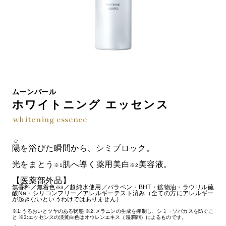
ムーンパール
ホワイトニング エッセンス
whitening essence
ひ
陽
を浴びた瞬間から、シミブロック。
光をまとう
肌へ導く薬用美白
美容液。
※1
※2
【医薬部外品】
無香料／無着色
／超純水使用／パラベン・BHT・鉱物油・ラウリル硫
※3
酸Na・シリコンフリー／アレルギーテスト済み（全ての方にアレルギー
が起きないというわけではありません）
※1:うるおいとツヤのある状態 ※2:メラニンの生成を抑制し、シミ・ソバカスを防ぐこ
と ※3:エッセンスの淡黄白色はオウレンエキス（湿潤剤）によるものです。