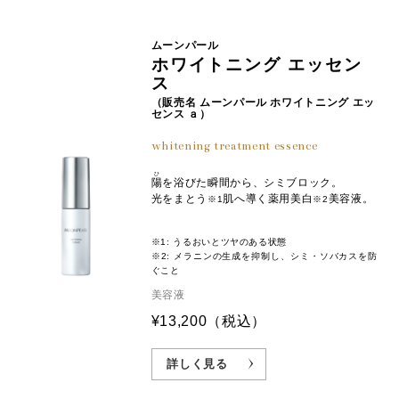
ジオール、１，２－ペンタンジオール、スフィンゴ糖脂
質、ｄ－δ－トコフェロール、濃グリセリン、アクリル
酸・メタクリル酸アルキル共重合体、エタノール、エデ
ムーンパール
ト酸二ナトリウム、キサンタンガム、シクロヘキサンジ
ホワイトニング エッセン
カルボン酸ビスエトキシジグリコール、水酸化カリウ
ス
ム、精製水、ソルビン酸カリウム、ピロ亜硫酸ナトリウ
（販売名 ムーンパール ホワイトニング エッ
センス ａ）
ム、ポリオキシプロピレンジグリセリルエーテル、無水
エタノール、リン酸一水素ナトリウム、リン酸二水素カ
whitening treatment essence
リウム、フェノキシエタノール
ひ
陽
を浴びた瞬間から、シミブロック。
光をまとう
肌へ導く薬用美白
美容液。
※1
※2
※1: うるおいとツヤのある状態
※2: メラニンの生成を抑制し、シミ・ソバカスを防
ぐこと
美容液
¥13,200
（税込）
詳しく見る