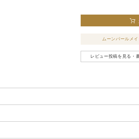
ムーンパールメイ
レビュー投稿を見る・
めらかに整え、肌悩みを自然にカバーするコンシーラーパレットで
け込むようになじみ、つけたての美しい質感が続きます。
き、カバーカを自由に調整できます。
凹凸を補正し、肌表面の細かな凹凸や小ジワを目立たなくします。
」が光の反射効果で、ツヤ･血色感･立体感･透明感のある肌を演出
2