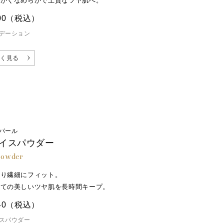
細かくなめらかで上質なツヤ肌へ。
00
（税込）
デーション
く見る
パール
イスパウダー
powder
とり繊細にフィット。
たての美しいツヤ肌を長時間キープ。
40
（税込）
スパウダー