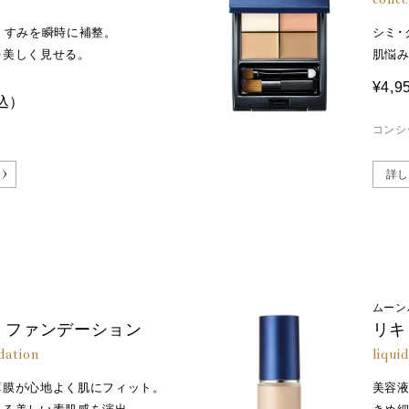
くすみを瞬時に補整。
シミ･
を美しく見せる。
肌悩
¥4,9
込）
コンシ
詳し
ムーン
 ファンデーション
リキ
dation
liqui
薄膜が心地よく肌にフィット。
美容