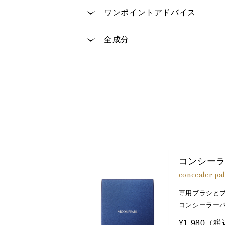
ファンデーションの前かあとにお
※1 炭酸Ca（皮膚調整剤） ※2 加水分解コン
ワンポイントアドバイス
指、ブラシまたはチップで適量を
体温で温めながらつけると、肌に
全成分
コンシーラーでカバーしたあとに
イソノナン酸イソトリデシル、ジメ
ンタエリスリチル、ジフェニルジメ
Ｃａ、塩化Ｃａ、塩化鉄、塩化Ｎａ
Ｎａ、マコンブエキス、ラウロイル
メチルシロキシケイ酸、ハイドロ
カ、酸化鉄、トリエトキシカプリリ
コンシー
concealer pal
専用ブラシと
コンシーラー
¥1,980
（税