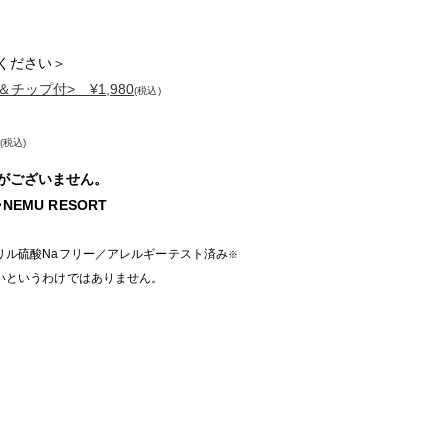
ください＞
チップ付> ¥1,980
(税込)
(税込)
がございません。
EMU RESORT
リル硫酸Naフリー／アレルギーテスト済み
※
いというわけではありません。