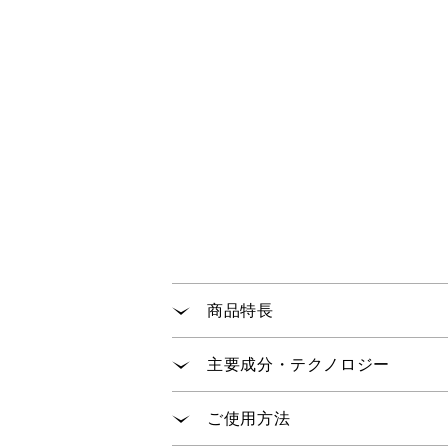
商品特長
シミ・クマ・色ムラ・くすみをな
主要成分・テクノロジー
気になるポイントにつややかに溶
薄くのばすことも重ねることもで
「パールバテライト
」が肌の
※1
ご使用方法
「パールリフレクトパウダーBP
※