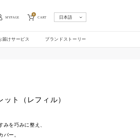
0
MYPAGE
CART
お届けサービス
ブランドストーリー
レット（レフィル）
すみを巧みに整え、
カバー。