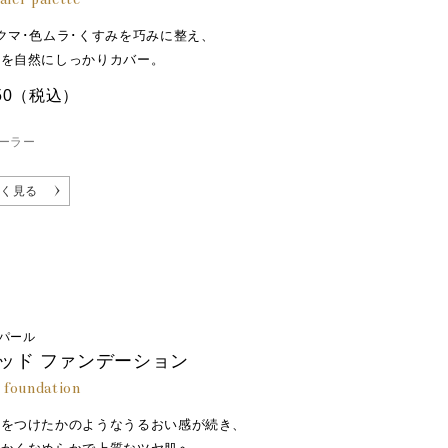
クマ･色ムラ･くすみを巧みに整え、
みを自然にしっかりカバー。
50
（税込）
ーラー
く見る
パール
ッド ファンデーション
d foundation
液をつけたかのようなうるおい感が続き、