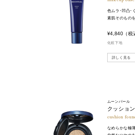
色ムラ･凹凸･
素肌そのもの
¥4,840
（税
化粧下地
詳しく見る
ムーンパール
クッション
cushion foun
なめらかな極