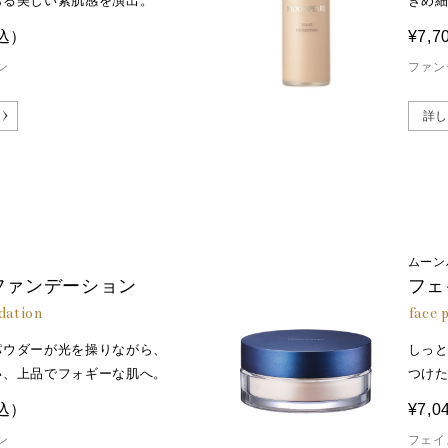
ある美しい素肌感を演出。
きめ
込）
¥7,7
ン
ファン
詳し
ムーン
ファンデーション
フェ
dation
face 
パウダーが光を操りながら、
しっ
い、上品でフォギーな肌へ。
つけ
込）
¥7,0
ン
フェイ