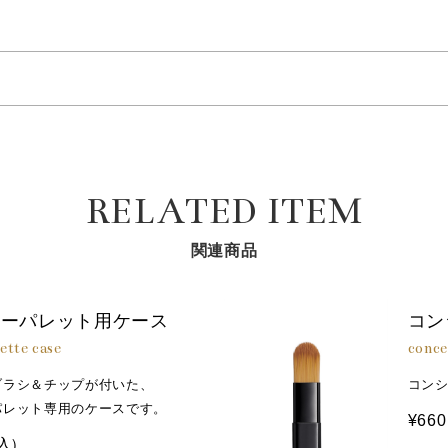
使いください。
キオリン、サクシノイルアテロコラーゲン（すべて保湿成分）、塩化Ca、塩化Mg、塩化Na、
とり、気になる部分になじませてください。
ピタッと密着し、まるで素肌のようにカバーできます。
「Ａ：ニュアンスグロウ」をのせることで、ツヤ感を演出できます
チコン、トリエチルヘキサノイン、シリカ、合成ワックス、セルロ
チコン、セスキイソステアリン酸ソルビタン、加水分解コンキオリ
、塩化Ｍｇ、グリチルリチン酸２Ｋ、テトラヘキシルデカン酸アス
グルタミン酸ジ（フィトステリル／オクチルドデシル）、カルナウ
RELATED ITEM
ゲンジメチコン、ＢＧ、ペンチレングリコール、水、リン酸Ｋ、リ
ルシラン、水酸化Ａｌ
関連商品
ラーパレット用ケース
コン
ette case
conce
ブラシ＆チップが付いた、
コン
パレット専用のケースです。
¥660
込）