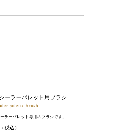
塩化鉄（すべて整肌成分）
。
ース、ヘキサヒドロキシステアリン酸ジペ
ン、サクシノイルアテロコラーゲン、炭酸
コルビル、トコフェロール、ヒアルロン酸
バロウ、合成フルオロフロゴパイト、トリ
ン酸２Ｎａ、（＋／－）酸化チタン、マイ
シーラーパレット用ブラシ
aler palette brush
シーラーパレット専用のブラシです。
（税込）