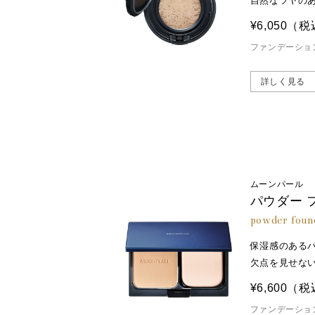
自然なツヤの
¥6,050
（税
ファンデーショ
詳しく見る
ムーンパール
パウダー 
powder foun
保湿感のある
欠点を見せな
¥6,600
（税
ファンデーショ