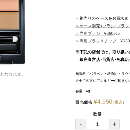
＜別売りのケースをお買求め
＞ケース別売<ブラシ･ブラシ＆
＞専用ブラシ ¥660
(税込)
＞専用ブラシ＆チップ ¥660
※下記の店舗では、取り扱い
銀座直営店･百貨店･免税店･N
無香料／パラベン・鉱物油・ラウ
※全ての方にアレルギーが起きな
容量：
4g
¥4,950
販売価格:
(税込)
数量
-
+