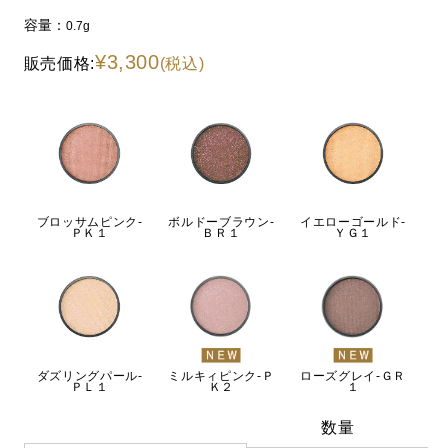
容量：
0.7g
¥3,300
販売価格:
(税込)
ブロッサムピンク-
ボルドーブラウン-
イエローゴールド-
ＰＫ１
ＢＲ１
ＹＧ１
ダズリングパール-
ミルキィピンク-Ｐ
ローズグレイ-ＧＲ
ＰＬ１
Ｋ２
１
数量