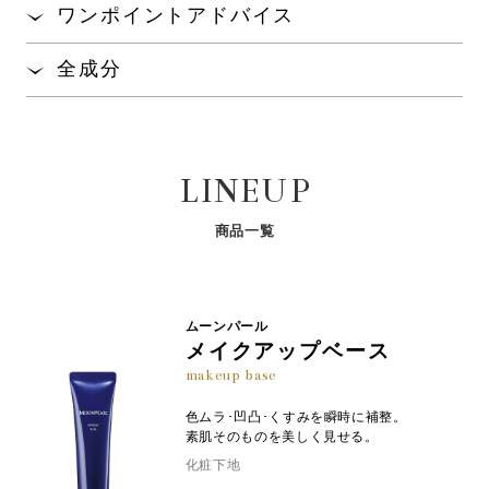
指にとり、まぶた全体になじませます。
単色でも複数の色を重ねても、美しい仕上がりを演
ワンポイントアドバイス
出します。
濃色を締め色として使用する場合は、まぶたの際に
全成分
指で簡単にきれいに仕上げることができる設計で
のばします。
す。
マイカ、カオリン、ダイマージリノール酸ダイマージリ
一度にたくさんつけると、ムラやヨレが生じやすい
ノレイル、ヘキサ（ヒドロキシステアリン酸／ステアリ
ので、少しずつ重ねて使いましょう。
ン酸／ロジン酸）ジペンタエリスリチル、加水分解コン
LINEUP
キオリン、サクシノイルアテロコラーゲン、トコフェロ
ール、ペンチレングリコール、リン酸２Ｎａ、リン酸
Ｋ、フェノキシエタノール、（＋／－）タルク、トリエ
商品一覧
チルヘキサノイン、セスキイソステアリン酸ソルビタ
ン、合成フルオロフロゴパイト、酸化チタン、ステアリ
ン酸、水酸化Ａｌ、酸化スズ、酸化鉄、赤２２６
ムーンパール
メイクアップベース
makeup base
色ムラ･凹凸･くすみを瞬時に補整。
素肌そのものを美しく見せる。
化粧下地